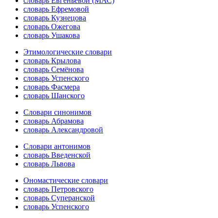
словарь Евгеньевой (МАС)
словарь Ефремовой
словарь Кузнецова
словарь Ожегова
словарь Ушакова
Этимологические словари
словарь Крылова
словарь Семёнова
словарь Успенского
словарь Фасмера
словарь Шанского
Словари синонимов
словарь Абрамова
словарь Александровой
Словари антонимов
словарь Введенской
словарь Львова
Ономастические словари
словарь Петровского
словарь Суперанской
словарь Успенского