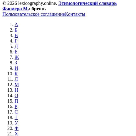
© 2026 lexicography.online.
Этимологический словарь
Фасмера М.
:
брешь
Пользовательское соглашение
Контакты
А
Б
В
Г
Д
Е
Ж
З
И
К
Л
М
Н
О
П
Р
С
Т
У
Ф
Х