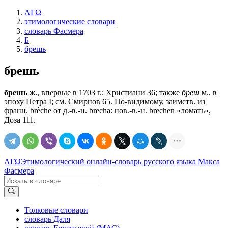
ΛΓΩ
этимологические словари
словарь Фасмера
Б
брешь
брешь
брешь
ж., впервые в 1703 г.; Христиани 36; также
бреш
м., в
эпоху Петра I; см. Смирнов 65. По-видимому, заимств. из
франц. brèche от д.-в.-н. brecha: нов.-в.-н. brechen «ломать»,
Доза 111.
ΛΓΩ
Этимологический онлайн-словарь русского языка Макса
Фасмера
Толковые словари
словарь Даля