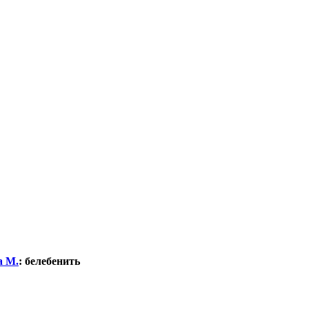
а М.
:
белебенить