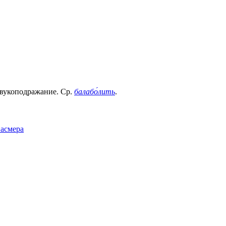
звукоподражание. Ср.
балабо́лить
.
Фасмера