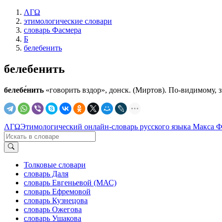
ΛΓΩ
этимологические словари
словарь Фасмера
Б
белебенить
белебенить
белебе́нить
«говорить вздор», донск. (Миртов). По-видимому, 
ΛΓΩ
Этимологический онлайн-словарь русского языка Макса 
Толковые словари
словарь Даля
словарь Евгеньевой (МАС)
словарь Ефремовой
словарь Кузнецова
словарь Ожегова
словарь Ушакова