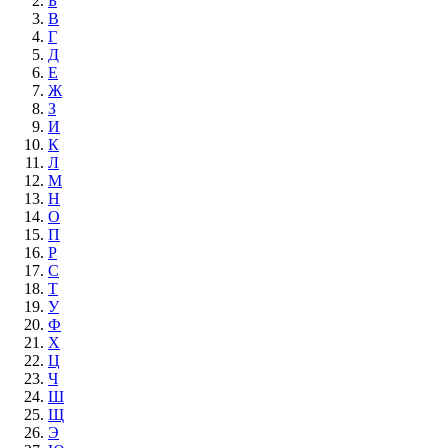
Б
В
Г
Д
Е
Ж
З
И
К
Л
М
Н
О
П
Р
С
Т
У
Ф
Х
Ц
Ч
Ш
Щ
Э