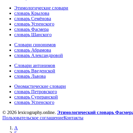
Этимологические словари
словарь Крылова
словарь Семёнова
словарь Успенского
словарь Фасмера
словарь Шанского
Словари синонимов
словарь Абрамова
словарь Александровой
Словари антонимов
словарь Введенской
словарь Львова
Ономастические словари
словарь Петровского
словарь Суперанской
словарь Успенского
© 2026 lexicography.online.
Этимологический словарь Фасмер
Пользовательское соглашение
Контакты
А