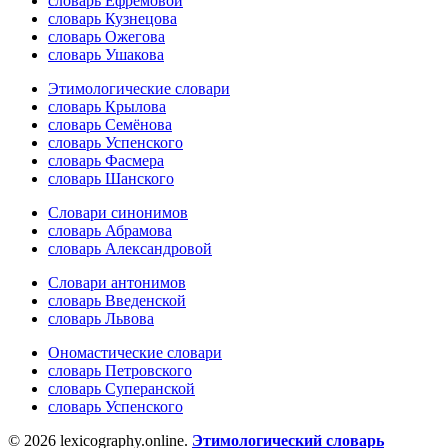
словарь Ефремовой
словарь Кузнецова
словарь Ожегова
словарь Ушакова
Этимологические словари
словарь Крылова
словарь Семёнова
словарь Успенского
словарь Фасмера
словарь Шанского
Словари синонимов
словарь Абрамова
словарь Александровой
Словари антонимов
словарь Введенской
словарь Львова
Ономастические словари
словарь Петровского
словарь Суперанской
словарь Успенского
© 2026 lexicography.online.
Этимологический словарь