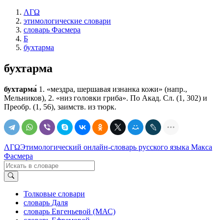
ΛΓΩ
этимологические словари
словарь Фасмера
Б
бухтарма
бухтарма
бухтарма́
1. «мездра, шершавая изнанка кожи» (напр.,
Мельников), 2. «низ головки гриба». По Акад. Сл. (1, 302) и
Преобр. (1, 56), заимств. из тюрк.
ΛΓΩ
Этимологический онлайн-словарь русского языка Макса
Фасмера
Толковые словари
словарь Даля
словарь Евгеньевой (МАС)