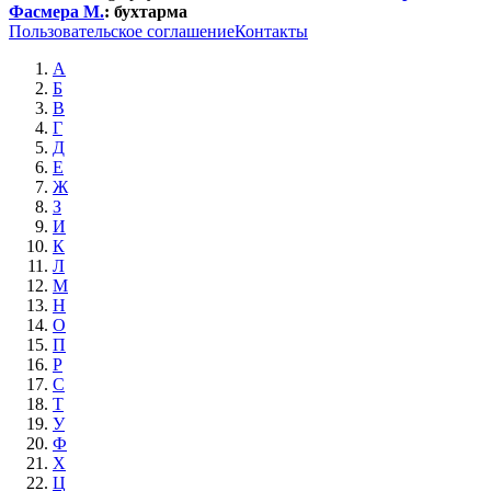
Фасмера М.
:
бухтарма
Пользовательское соглашение
Контакты
А
Б
В
Г
Д
Е
Ж
З
И
К
Л
М
Н
О
П
Р
С
Т
У
Ф
Х
Ц