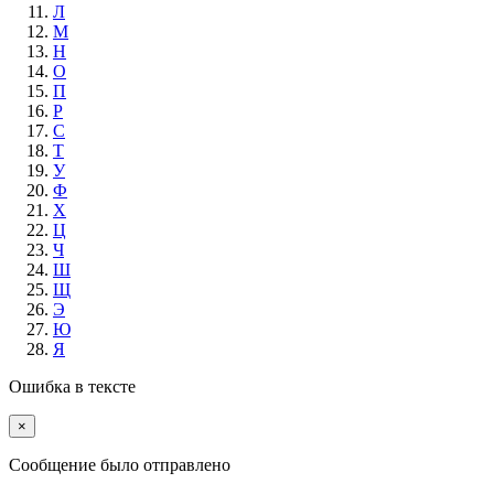
Л
М
Н
О
П
Р
С
Т
У
Ф
Х
Ц
Ч
Ш
Щ
Э
Ю
Я
Ошибка в тексте
×
Cообщение было отправлено