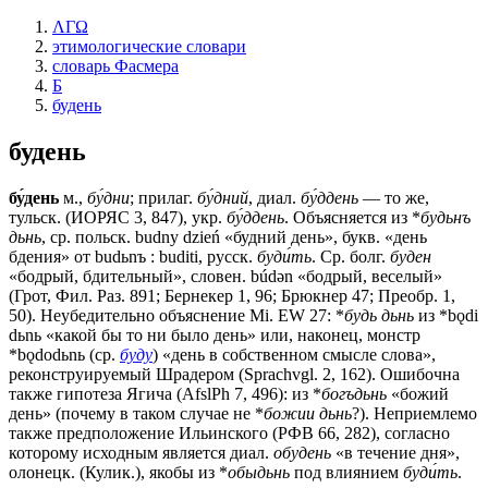
ΛΓΩ
этимологические словари
словарь Фасмера
Б
будень
будень
бу́день
м.,
бу́дни
; прилаг.
бу́дний
, диал.
бу́ддень
— то же,
тульск. (ИОРЯС 3, 847), укр.
бу́ддень
. Объясняется из *
будьнъ
дьнь
, ср. польск. budny dzień «будний день», букв. «день
бдения» от budьnъ : buditi, русск.
буди́ть
. Ср. болг.
буден
«бодрый, бдительный», словен. búdǝn «бодрый, веселый»
(Грот, Фил. Раз. 891; Бернекер 1, 96; Брюкнер 47; Преобр. 1,
50). Неубедительно объяснение Mi. EW 27: *
будь дьнь
из *bǫdi
dьnь «какой бы то ни было день» или, наконец, монстр
*bǫdodьnь (ср.
буду
) «день в собственном смысле слова»,
реконструируемый Шрадером (Sprachvgl. 2, 162). Ошибочна
также гипотеза Ягича (AfslPh 7, 496): из *
богъдьнь
«божий
день» (почему в таком случае не *
божии дьнь
?). Неприемлемо
также предположение Ильинского (РФВ 66, 282), согласно
которому исходным является диал.
обудень
«в течение дня»,
олонецк. (Кулик.), якобы из *
обыдьнь
под влиянием
буди́ть
.