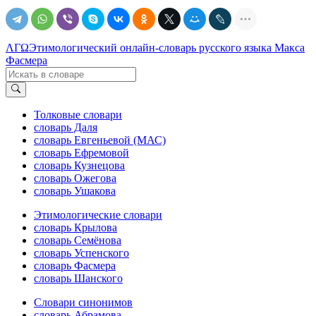
ΛΓΩ
Этимологический онлайн-словарь русского языка Макса
Фасмера
Толковые словари
словарь Даля
словарь Евгеньевой (МАС)
словарь Ефремовой
словарь Кузнецова
словарь Ожегова
словарь Ушакова
Этимологические словари
словарь Крылова
словарь Семёнова
словарь Успенского
словарь Фасмера
словарь Шанского
Словари синонимов
словарь Абрамова