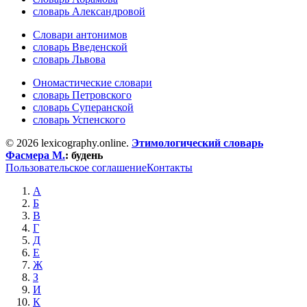
словарь Александровой
Словари антонимов
словарь Введенской
словарь Львова
Ономастические словари
словарь Петровского
словарь Суперанской
словарь Успенского
© 2026 lexicography.online.
Этимологический словарь
Фасмера М.
:
будень
Пользовательское соглашение
Контакты
А
Б
В
Г
Д
Е
Ж
З
И
К