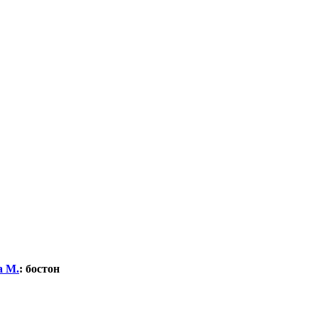
а М.
:
бостон