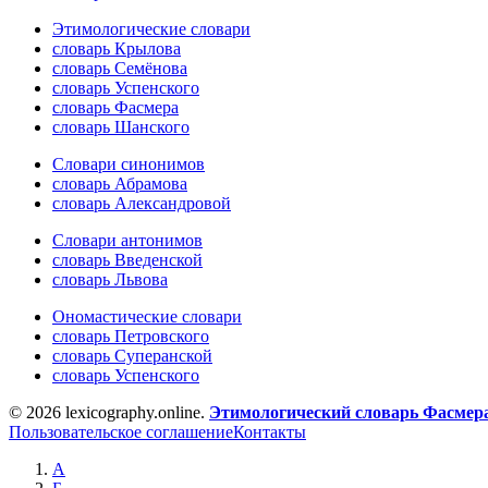
Этимологические словари
словарь Крылова
словарь Семёнова
словарь Успенского
словарь Фасмера
словарь Шанского
Словари синонимов
словарь Абрамова
словарь Александровой
Словари антонимов
словарь Введенской
словарь Львова
Ономастические словари
словарь Петровского
словарь Суперанской
словарь Успенского
© 2026 lexicography.online.
Этимологический словарь Фасмер
Пользовательское соглашение
Контакты
А