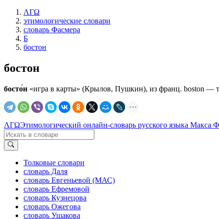
ΛΓΩ
этимологические словари
словарь Фасмера
Б
бостон
бостон
босто́н
«игра в карты» (Крылов, Пушкин), из франц. boston — т
ΛΓΩ
Этимологический онлайн-словарь русского языка Макса 
Толковые словари
словарь Даля
словарь Евгеньевой (МАС)
словарь Ефремовой
словарь Кузнецова
словарь Ожегова
словарь Ушакова