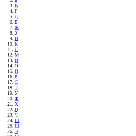
Б
В
Г
Д
Е
Ж
З
И
К
Л
М
Н
О
П
Р
С
Т
У
Ф
Х
Ц
Ч
Ш
Щ
Э