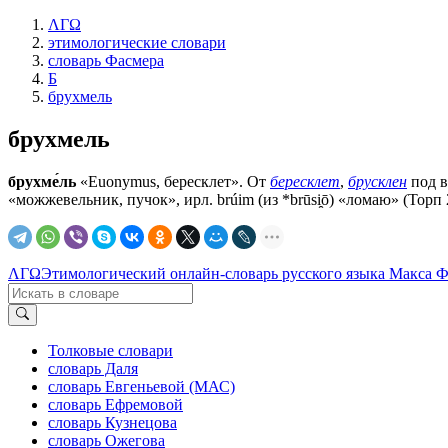
ΛΓΩ
этимологические словари
словарь Фасмера
Б
брухмель
брухмель
брухме́ль
«Euonymus, бересклет». От
бересклет
,
брусклен
под в
«можжевельник, пучок», ирл. brúim (из *brūsi̯ō) «ломаю» (Торп
ΛΓΩ
Этимологический онлайн-словарь русского языка Макса 
Толковые словари
словарь Даля
словарь Евгеньевой (МАС)
словарь Ефремовой
словарь Кузнецова
словарь Ожегова