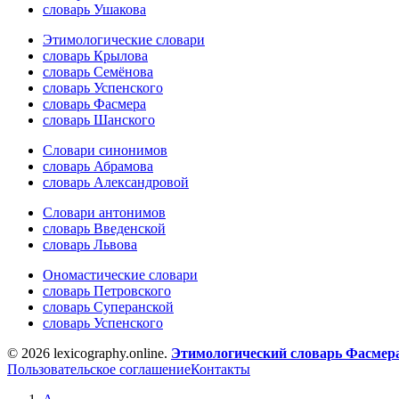
словарь Ушакова
Этимологические словари
словарь Крылова
словарь Семёнова
словарь Успенского
словарь Фасмера
словарь Шанского
Словари синонимов
словарь Абрамова
словарь Александровой
Словари антонимов
словарь Введенской
словарь Львова
Ономастические словари
словарь Петровского
словарь Суперанской
словарь Успенского
© 2026 lexicography.online.
Этимологический словарь Фасмер
Пользовательское соглашение
Контакты