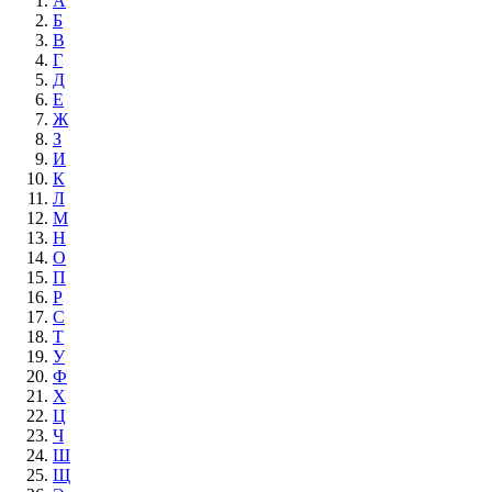
А
Б
В
Г
Д
Е
Ж
З
И
К
Л
М
Н
О
П
Р
С
Т
У
Ф
Х
Ц
Ч
Ш
Щ