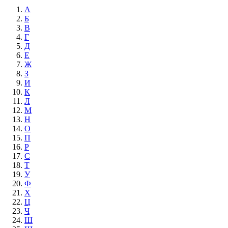
А
Б
В
Г
Д
Е
Ж
З
И
К
Л
М
Н
О
П
Р
С
Т
У
Ф
Х
Ц
Ч
Ш