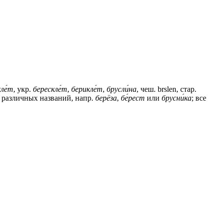
ле́т
, укр.
берескле́т
,
берикле́т
,
брусли́на
, чеш. brslen, стар.
ки различных названий, напр.
берёза
,
бе́рест
или
брусни́ка
; все