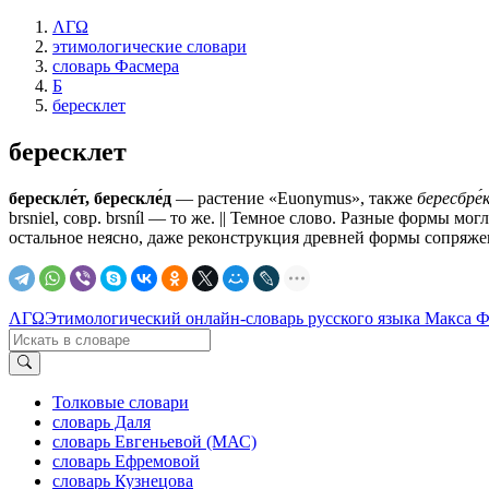
ΛΓΩ
этимологические словари
словарь Фасмера
Б
бересклет
бересклет
берескле́т, берескле́д
— растение «Euonymus», также
бересбре́
brsniel, совр. brsníl — то же. || Темное слово. Разные формы 
остальное неясно, даже реконструкция древней формы сопряжена
ΛΓΩ
Этимологический онлайн-словарь русского языка Макса 
Толковые словари
словарь Даля
словарь Евгеньевой (МАС)
словарь Ефремовой
словарь Кузнецова