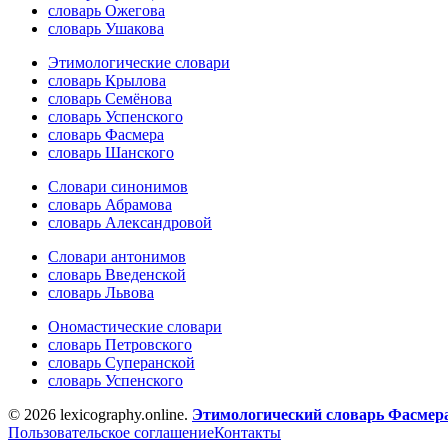
словарь Ожегова
словарь Ушакова
Этимологические словари
словарь Крылова
словарь Семёнова
словарь Успенского
словарь Фасмера
словарь Шанского
Словари синонимов
словарь Абрамова
словарь Александровой
Словари антонимов
словарь Введенской
словарь Львова
Ономастические словари
словарь Петровского
словарь Суперанской
словарь Успенского
© 2026 lexicography.online.
Этимологический словарь Фасмер
Пользовательское соглашение
Контакты