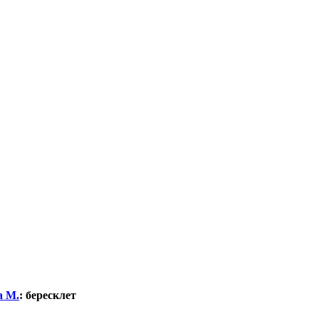
а М.
:
бересклет