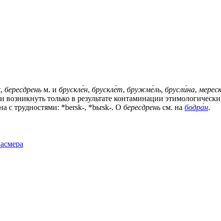
к
,
бересдрень
м. и
брускле́н
,
брускле́т
,
бружме́ль
,
брусли́на
,
мереск
могли возникнуть только в результате контаминации этимологичес
 с трудностями: *bersk-, *bьrsk-. О
бересдрень
см. на
бодра́н
.
Фасмера