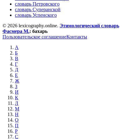
словарь Петровского
словарь Суперанской
словарь Успенского
© 2026 lexicography.online.
Этимологический словарь
Фасмера М.
:
бахарь
Пользовательское соглашение
Контакты
А
Б
В
Г
Д
Е
Ж
З
И
К
Л
М
Н
О
П
Р
С