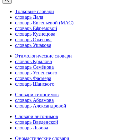
Толковые словари
словарь Даля
словарь Евгеньевой (МАС)
словарь Ефремовой
словарь Кузнецова
словарь Ожегова
словарь Ушакова
Этимологические словари
словарь Крылова
словарь Семёнова
словарь Успенского
словарь Фасмера
словарь Шанского
Словари синонимов
словарь Абрамова
словарь Александровой
Словари антонимов
словарь Введенской
словарь Львова
Ономастические словари