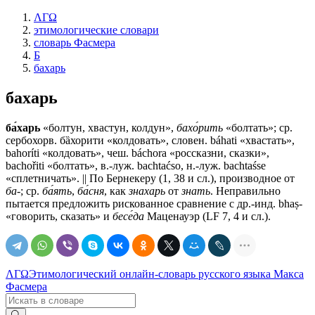
ΛΓΩ
этимологические словари
словарь Фасмера
Б
бахарь
бахарь
ба́харь
«болтун, хвастун, колдун»,
бахо́рить
«болтать»; ср.
сербохорв. бȁхорити «колдовать», словен. báhati «хвастать»,
bahoríti «колдовать», чеш. báchora «россказни, сказки»,
bachořiti «болтать», в.-луж. bachtaćso, н.-луж. bachtaśse
«сплетничать». || По Бернекеру (1, 38 и сл.), производное от
ба-
; ср.
ба́ять
,
ба́сня
, как
знахарь
от
знать
. Неправильно
пытается предложить рискованное сравнение с др.-инд. bhaṣ-
«говорить, сказать» и
бесе́да
Маценауэр (LF 7, 4 и сл.).
ΛΓΩ
Этимологический онлайн-словарь русского языка Макса
Фасмера