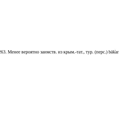
3. Менее вероятно заимств. из крым.-тат., тур. (перс.) bäk̔ar