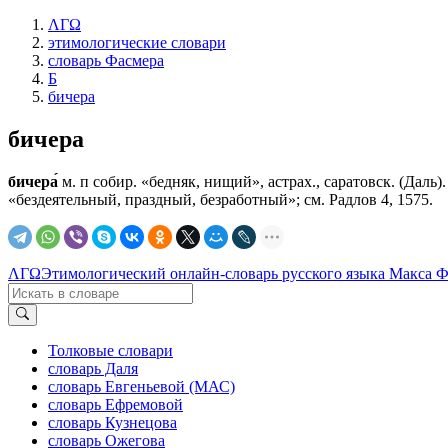
ΛΓΩ
этимологические словари
словарь Фасмера
Б
бичера
бичера
бичера́
м. п собир. «бедняк, нищий», астрах., саратовск. (Даль). 
«бездеятельный, праздный, безработный»; см. Радлов 4, 1575.
ΛΓΩ
Этимологический онлайн-словарь русского языка Макса 
Толковые словари
словарь Даля
словарь Евгеньевой (МАС)
словарь Ефремовой
словарь Кузнецова
словарь Ожегова