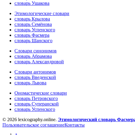
словарь Ушакова
Этимологические словари
словарь Крылова
словарь Семёнова
словарь Успенского
словарь Фасмера
словарь Шанского
Словари синонимов
словарь Абрамова
словарь Александровой
Словари антонимов
словарь Введенской
словарь Львова
Ономастические словари
словарь Петровского
словарь Суперанской
словарь Успенского
© 2026 lexicography.online.
Этимологический словарь Фасмер
Пользовательское соглашение
Контакты