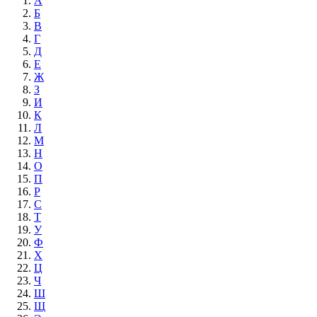
А
Б
В
Г
Д
Е
Ж
З
И
К
Л
М
Н
О
П
Р
С
Т
У
Ф
Х
Ц
Ч
Ш
Щ