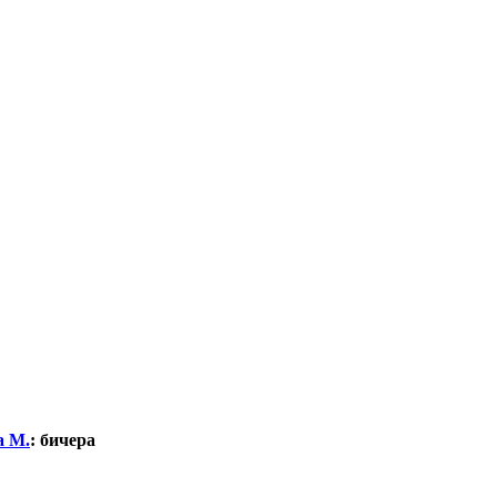
а М.
:
бичера