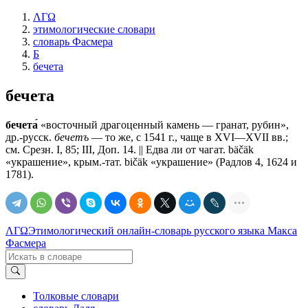
ΛΓΩ
этимологические словари
словарь Фасмера
Б
бечета
бечета
бечета́
«восточный драгоценный камень — гранат, рубин»,
др.-русск.
бечетъ
— то же, с 1541 г., чаще в XVI—XVII вв.;
см. Срезн. I, 85; III, Доп. 14. || Едва ли от чагат. bäčäk
«украшение», крым.-тат. bičäk «украшение» (Радлов 4, 1624 и
1781).
ΛΓΩ
Этимологический онлайн-словарь русского языка Макса
Фасмера
Толковые словари