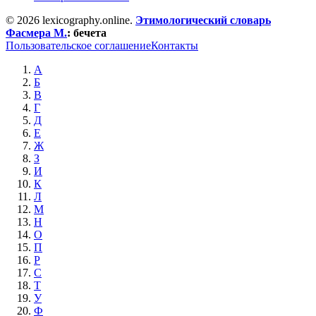
© 2026 lexicography.online.
Этимологический словарь
Фасмера М.
:
бечета
Пользовательское соглашение
Контакты
А
Б
В
Г
Д
Е
Ж
З
И
К
Л
М
Н
О
П
Р
С
Т
У
Ф