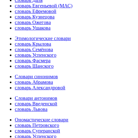
словарь Даля
словарь Евгеньевой (МАС)
словарь Ефремовой
словарь Кузнецова
словарь Ожегова
словарь Ушакова
Этимологические словари
словарь Крылова
словарь Семёнова
словарь Успенского
словарь Фасмера
словарь Шанского
Словари синонимов
словарь Абрамова
словарь Александровой
Словари антонимов
словарь Введенской
словарь Львова
Ономастические словари
словарь Петровского
словарь Суперанской
словарь Успенского