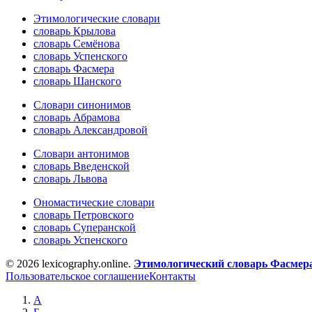
Этимологические словари
словарь Крылова
словарь Семёнова
словарь Успенского
словарь Фасмера
словарь Шанского
Словари синонимов
словарь Абрамова
словарь Александровой
Словари антонимов
словарь Введенской
словарь Львова
Ономастические словари
словарь Петровского
словарь Суперанской
словарь Успенского
© 2026 lexicography.online.
Этимологический словарь Фасмер
Пользовательское соглашение
Контакты
А