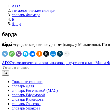
ΛΓΩ
этимологические словари
словарь Фасмера
Б
барда
барда
ба́рда́
«гуща, отходы винокуренья» (напр., у Мельникова). По-
ΛΓΩ
Этимологический онлайн-словарь русского языка Макса 
Толковые словари
словарь Даля
словарь Евгеньевой (МАС)
словарь Ефремовой
словарь Кузнецова
словарь Ожегова
словарь Ушакова