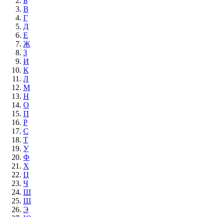
Б
В
Г
Д
Е
Ж
З
И
К
Л
М
Н
О
П
Р
С
Т
У
Ф
Х
Ц
Ч
Ш
Щ
Э