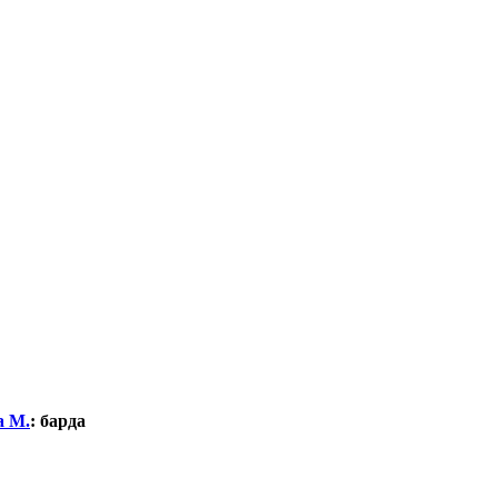
а М.
:
барда