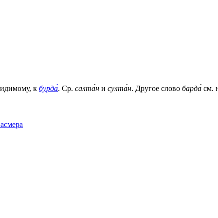
видимому, к
бурда́
. Ср.
салта́н
и
султа́н
. Другое слово
барда́
см. 
Фасмера