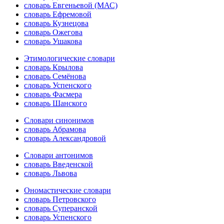
словарь Евгеньевой (МАС)
словарь Ефремовой
словарь Кузнецова
словарь Ожегова
словарь Ушакова
Этимологические словари
словарь Крылова
словарь Семёнова
словарь Успенского
словарь Фасмера
словарь Шанского
Словари синонимов
словарь Абрамова
словарь Александровой
Словари антонимов
словарь Введенской
словарь Львова
Ономастические словари
словарь Петровского
словарь Суперанской
словарь Успенского