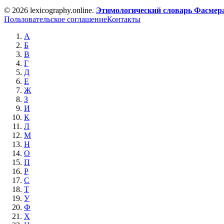
© 2026 lexicography.online.
Этимологический словарь Фасмер
Пользовательское соглашение
Контакты
А
Б
В
Г
Д
Е
Ж
З
И
К
Л
М
Н
О
П
Р
С
Т
У
Ф
Х