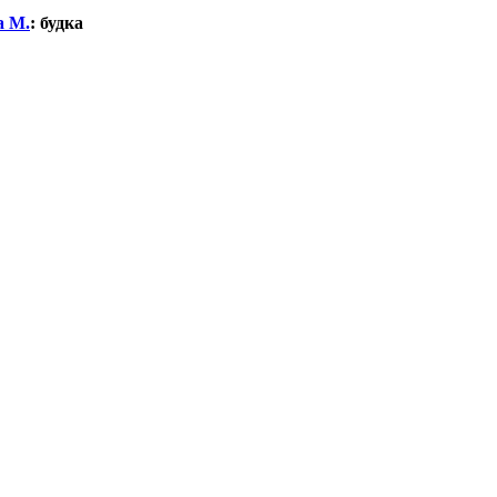
а М.
:
будка