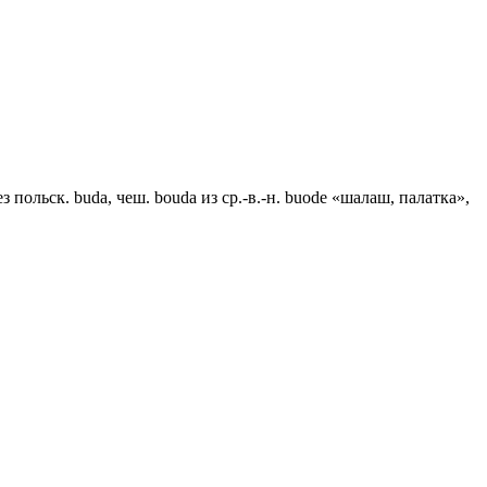
ез польск. buda, чеш. bouda из ср.-в.-н. buode «шалаш, палатка»,