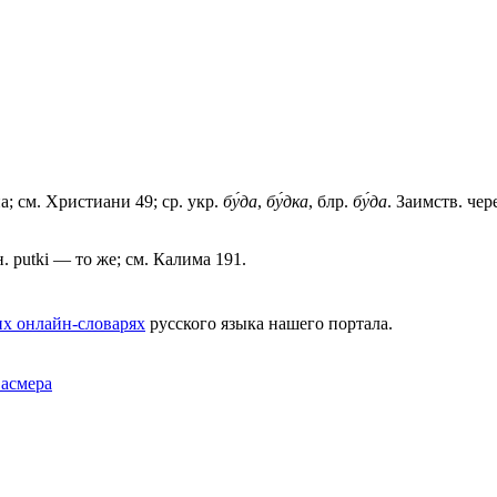
; см. Христиани 49; ср. укр.
бу́да
,
бу́дка
, блр.
бу́да
. Заимств. чер
. putki — то же; см. Калима 191.
х онлайн-словарях
русского языка нашего портала.
Фасмера