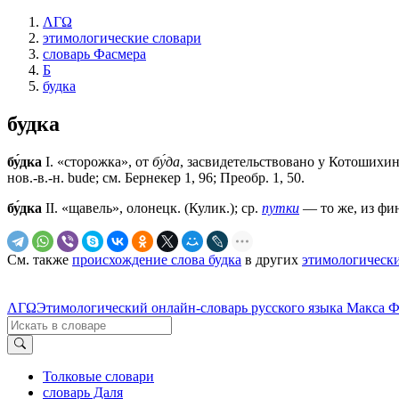
ΛΓΩ
этимологические словари
словарь Фасмера
Б
будка
будка
бу́дка
I. «сторожка», от
бу́да
, засвидетельствовано у Котошихина
нов.-в.-н. bude; см. Бернекер 1, 96; Преобр. 1, 50.
бу́дка
II. «щавель», олонецк. (Кулик.); ср.
путки
— то же, из фин
См. также
происхождение слова будка
в других
этимологически
ΛΓΩ
Этимологический онлайн-словарь русского языка Макса 
Толковые словари
словарь Даля