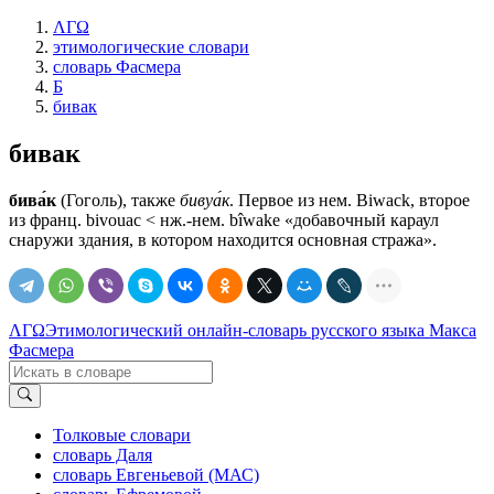
ΛΓΩ
этимологические словари
словарь Фасмера
Б
бивак
бивак
бива́к
(Гоголь), также
бивуа́к
. Первое из нем. Biwack, второе
из франц. bivouac < нж.-нем. bîwake «добавочный караул
снаружи здания, в котором находится основная стража».
ΛΓΩ
Этимологический онлайн-словарь русского языка Макса
Фасмера
Толковые словари
словарь Даля
словарь Евгеньевой (МАС)