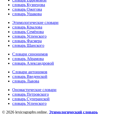
словарь Ефремовой
словарь Кузнецова
словарь Ожегова
словарь Ушакова
Этимологические словари
словарь Крылова
словарь Семёнова
словарь Успенского
словарь Фасмера
словарь Шанского
Словари синонимов
словарь Абрамова
словарь Александровой
Словари антонимов
словарь Введенской
словарь Львова
Ономастические словари
словарь Петровского
словарь Суперанской
словарь Успенского
© 2026 lexicography.online.
Этимологический словарь