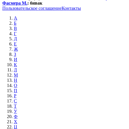
Фасмера М.
:
бивак
Пользовательское соглашение
Контакты
А
Б
В
Г
Д
Е
Ж
З
И
К
Л
М
Н
О
П
Р
С
Т
У
Ф
Х
Ц