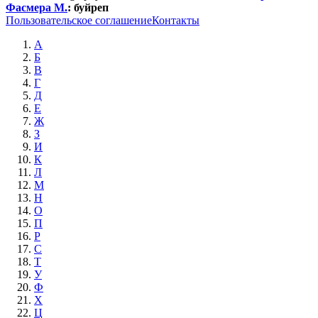
Фасмера М.
:
буйреп
Пользовательское соглашение
Контакты
А
Б
В
Г
Д
Е
Ж
З
И
К
Л
М
Н
О
П
Р
С
Т
У
Ф
Х
Ц