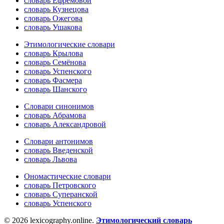
словарь Ефремовой
словарь Кузнецова
словарь Ожегова
словарь Ушакова
Этимологические словари
словарь Крылова
словарь Семёнова
словарь Успенского
словарь Фасмера
словарь Шанского
Словари синонимов
словарь Абрамова
словарь Александровой
Словари антонимов
словарь Введенской
словарь Львова
Ономастические словари
словарь Петровского
словарь Суперанской
словарь Успенского
© 2026 lexicography.online.
Этимологический словарь