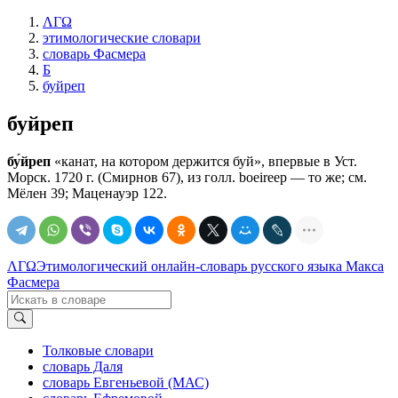
ΛΓΩ
этимологические словари
словарь Фасмера
Б
буйреп
буйреп
бу́йреп
«канат, на котором держится буй», впервые в Уст.
Морск. 1720 г. (Смирнов 67), из голл. boeireep — то же; см.
Мёлен 39; Маценауэр 122.
ΛΓΩ
Этимологический онлайн-словарь русского языка Макса
Фасмера
Толковые словари
словарь Даля
словарь Евгеньевой (МАС)