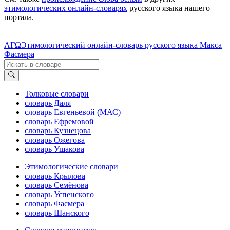
этимологических онлайн-словарях
русского языка нашего
портала.
ΛΓΩ
Этимологический онлайн-словарь русского языка Макса
Фасмера
Толковые словари
словарь Даля
словарь Евгеньевой (МАС)
словарь Ефремовой
словарь Кузнецова
словарь Ожегова
словарь Ушакова
Этимологические словари
словарь Крылова
словарь Семёнова
словарь Успенского
словарь Фасмера
словарь Шанского