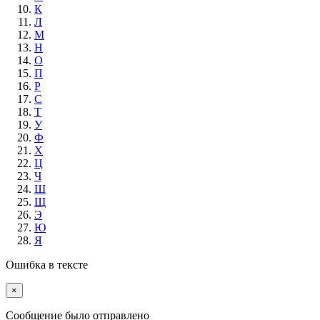
К
Л
М
Н
О
П
Р
С
Т
У
Ф
Х
Ц
Ч
Ш
Щ
Э
Ю
Я
Ошибка в тексте
×
Cообщение было отправлено