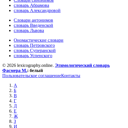
Словари синонимов
словарь Абрамова
словарь Александровой
Словари антонимов
словарь Введенской
словарь Львова
Ономастические словари
словарь Петровского
словарь Суперанской
словарь Успенского
© 2026 lexicography.online.
Этимологический словарь
Фасмера М.
:
белый
Пользовательское соглашение
Контакты
А
Б
В
Г
Д
Е
Ж
З
И