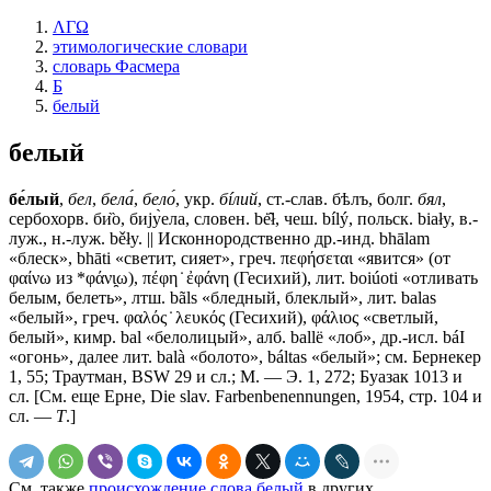
ΛΓΩ
этимологические словари
словарь Фасмера
Б
белый
белый
бе́лый
,
бел
,
бела́
,
бело́
, укр.
бíлий
, ст.-слав.
бѣлъ
, болг.
бял
,
сербохорв. би̏о, биjу̀ела, словен. bė̂ł, чеш. bílý, польск. biały, в.-
луж., н.-луж. běły. || Исконнородственно др.-инд. bhālam
«блеск», bhāti «светит, сияет», греч. πεφήσεται «явится» (от
φαίνω из *φάνι̯ω), πέφη ̇ ἐφάνη (Гесихий), лит. boiúoti «отливать
белым, белеть», лтш. bãls «бледный, блеклый», лит. balas
«белый», греч. φαλός ̇ λευκός (Гесихий), φάλιος «светлый,
белый», кимр. bal «белолицый», алб. ballë «лоб», др.-исл. báI
«огонь», далее лит. balà «болото», báltas «белый»; см. Бернекер
1, 55; Траутман, BSW 29 и сл.; М. — Э. 1, 272; Буазак 1013 и
сл. [См. еще Ерне, Die slav. Farbenbenennungen, 1954, стр. 104 и
сл. —
Т
.]
См. также
происхождение слова белый
в других