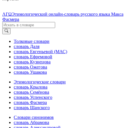
ΛΓΩ
Этимологический онлайн-словарь русского языка Макса
Фасмера
Толковые словари
словарь Даля
словарь Евгеньевой (МАС)
словарь Ефремовой
словарь Кузнецова
словарь Ожегова
словарь Ушакова
Этимологические словари
словарь Крылова
словарь Семёнова
словарь Успенского
словарь Фасмера
словарь Шанского
Словари синонимов
словарь Абрамова
словарь Александровой