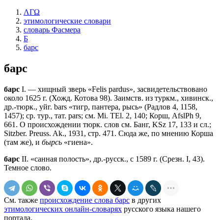
ΛΓΩ
этимологические словари
словарь Фасмера
Б
барс
барс
барс
I. — хищный зверь «Felis pardus», засвидетельствовано
около 1625 г. (Хожд. Котова 98). Заимств. из туркм., хивинск.,
др.-тюрк., уйг. bars «тигр, пантера, рысь» (Радлов 4, 1158,
1457); ср. тур., тат. pars; см. Mi. TEl. 2, 140; Корш, AfslPh 9,
661. О происхождении тюрк. слов см. Банг, KSz 17, 133 и сл.;
Sitzber. Preuss. Ak., 1931, стр. 471. Сюда же, по мнению Корша
(там же), и
бырсь
«гиена».
барс
II. «санная полость», др.-русск., с 1589 г. (Срезн. I, 43).
Темное слово.
См. также
происхождение слова барс
в других
этимологических онлайн-словарях
русского языка нашего
портала.