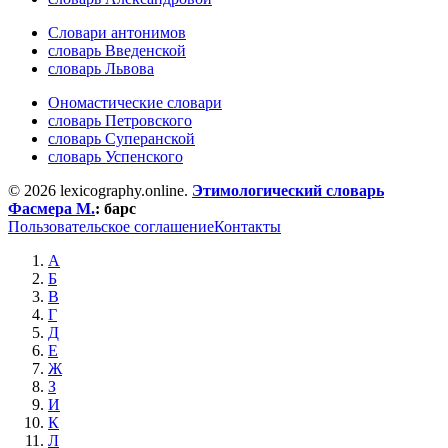
Словари антонимов
словарь Введенской
словарь Львова
Ономастические словари
словарь Петровского
словарь Суперанской
словарь Успенского
© 2026 lexicography.online.
Этимологический словарь
Фасмера М.
:
барс
Пользовательское соглашение
Контакты
А
Б
В
Г
Д
Е
Ж
З
И
К
Л