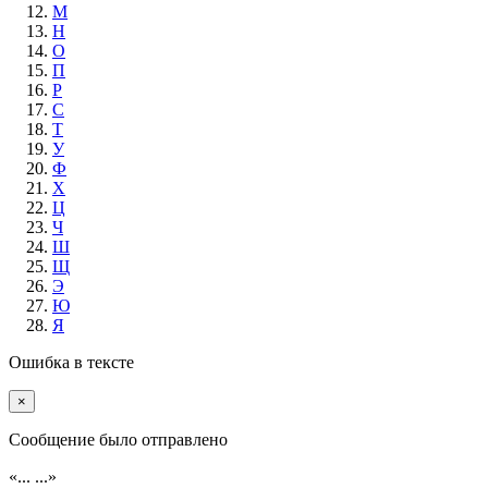
М
Н
О
П
Р
С
Т
У
Ф
Х
Ц
Ч
Ш
Щ
Э
Ю
Я
Ошибка в тексте
×
Cообщение было отправлено
«...
...»