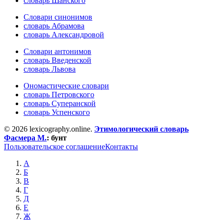
словарь Шанского
Словари синонимов
словарь Абрамова
словарь Александровой
Словари антонимов
словарь Введенской
словарь Львова
Ономастические словари
словарь Петровского
словарь Суперанской
словарь Успенского
© 2026 lexicography.online.
Этимологический словарь
Фасмера М.
:
бунт
Пользовательское соглашение
Контакты
А
Б
В
Г
Д
Е
Ж