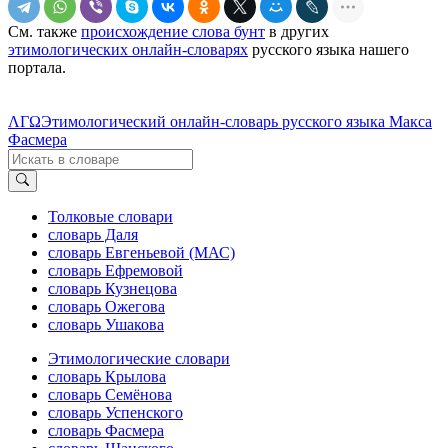
См. также
происхождение слова бунт
в других
этимологических онлайн-словарях
русского языка нашего
портала.
ΛΓΩ
Этимологический онлайн-словарь русского языка Макса
Фасмера
Толковые словари
словарь Даля
словарь Евгеньевой (МАС)
словарь Ефремовой
словарь Кузнецова
словарь Ожегова
словарь Ушакова
Этимологические словари
словарь Крылова
словарь Семёнова
словарь Успенского
словарь Фасмера