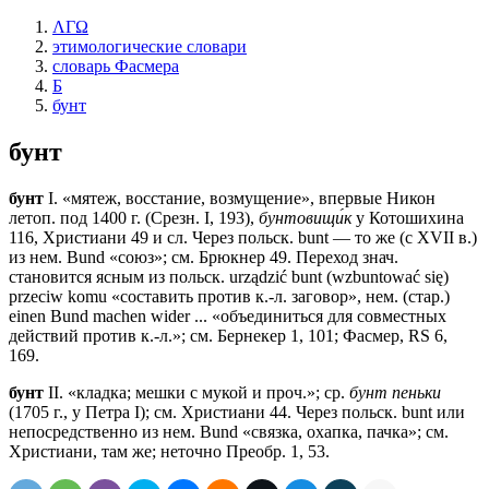
ΛΓΩ
этимологические словари
словарь Фасмера
Б
бунт
бунт
бунт
I. «мятеж, восстание, возмущение», впервые Никон
летоп. под 1400 г. (Срезн. I, 193),
бунтовищи́к
у Котошихина
116, Христиани 49 и сл. Через польск. bunt — то же (с XVII в.)
из нем. Bund «союз»; см. Брюкнер 49. Переход знач.
становится ясным из польск. urządzić bunt (wzbuntować się)
przeciw komu «составить против к.-л. заговор», нем. (стар.)
einen Bund machen wider ... «объединиться для совместных
действий против к.-л.»; см. Бернекер 1, 101; Фасмер, RS 6,
169.
бунт
II. «кладка; мешки с мукой и проч.»; ср.
бунт пеньки
(1705 г., у Петра I); см. Христиани 44. Через польск. bunt или
непосредственно из нем. Bund «связка, охапка, пачка»; см.
Христиани, там же; неточно Преобр. 1, 53.