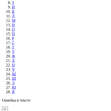
З
И
К
Л
М
Н
О
П
Р
С
Т
У
Ф
Х
Ц
Ч
Ш
Щ
Э
Ю
Я
Ошибка в тексте
×