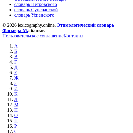
словарь Петровского
словарь Суперанской
словарь Успенского
© 2026 lexicography.online.
Этимологический словарь
Фасмера М.
:
балык
Пользовательское соглашение
Контакты
А
Б
В
Г
Д
Е
Ж
З
И
К
Л
М
Н
О
П
Р
С