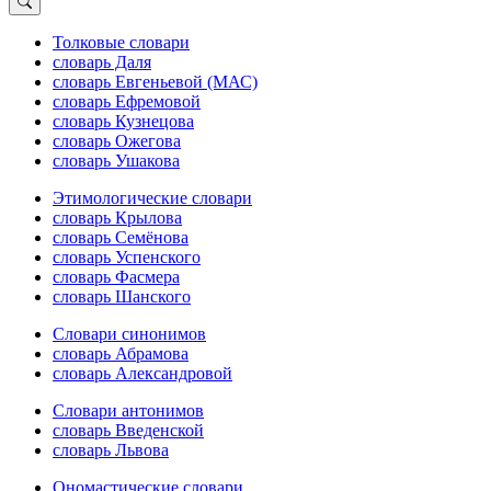
Толковые словари
словарь Даля
словарь Евгеньевой (МАС)
словарь Ефремовой
словарь Кузнецова
словарь Ожегова
словарь Ушакова
Этимологические словари
словарь Крылова
словарь Семёнова
словарь Успенского
словарь Фасмера
словарь Шанского
Словари синонимов
словарь Абрамова
словарь Александровой
Словари антонимов
словарь Введенской
словарь Львова
Ономастические словари