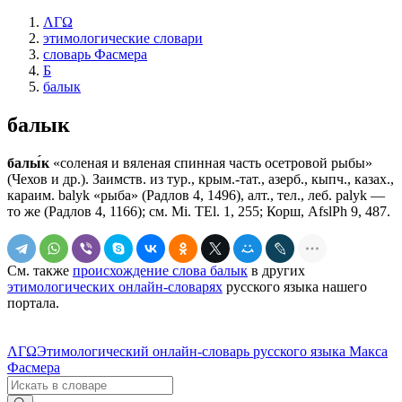
ΛΓΩ
этимологические словари
словарь Фасмера
Б
балык
балык
балы́к
«соленая и вяленая спинная часть осетровой рыбы»
(Чехов и др.). Заимств. из тур., крым.-тат., азерб., кыпч., казах.,
караим. balyk «рыба» (Радлов 4, 1496), алт., тел., леб. palyk —
то же (Радлов 4, 1166); см. Mi. TEl. 1, 255; Корш, AfslPh 9, 487.
См. также
происхождение слова балык
в других
этимологических онлайн-словарях
русского языка нашего
портала.
ΛΓΩ
Этимологический онлайн-словарь русского языка Макса
Фасмера