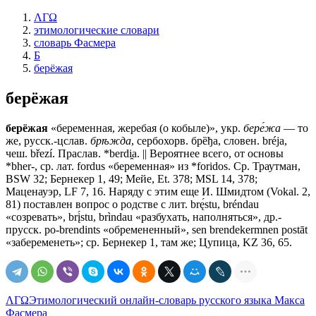
ΛΓΩ
этимологические словари
словарь Фасмера
Б
берёжая
берёжая
берёжая
«беременная, жеребая (о кобыле)», укр.
бере́жа
— то
же, русск.-цслав.
брѣжда
, сербохорв. брȅђа, словен. bréja,
чеш. březí. Праслав. *berdi̯a. || Вероятнее всего, от основы
*bher-, ср. лат. fordus «беременная» из *foridos. Ср. Траутман,
BSW 32; Бернекер 1, 49; Мейе, Et. 378; MSL 14, 378;
Маценауэр, LF 7, 16. Наряду с этим еще И. Шмидтом (Vokal. 2,
81) поставлен вопрос о родстве с лит. brę́stu, bréndau
«созревать», brį́stu, brìndau «разбухать, наполняться», др.-
прусск. po-brendints «обремененный», sen brendekermnen postāt
«забеременеть»; ср. Бернекер 1, там же; Цупица, KZ 36, 65.
ΛΓΩ
Этимологический онлайн-словарь русского языка Макса
Фасмера