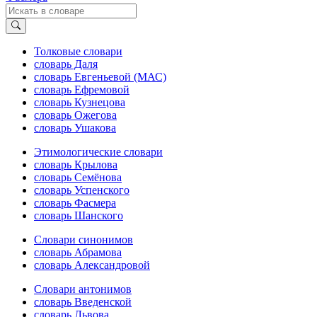
Толковые словари
словарь Даля
словарь Евгеньевой (МАС)
словарь Ефремовой
словарь Кузнецова
словарь Ожегова
словарь Ушакова
Этимологические словари
словарь Крылова
словарь Семёнова
словарь Успенского
словарь Фасмера
словарь Шанского
Словари синонимов
словарь Абрамова
словарь Александровой
Словари антонимов
словарь Введенской
словарь Львова