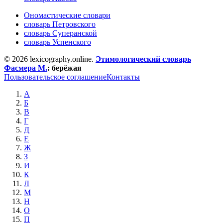
Ономастические словари
словарь Петровского
словарь Суперанской
словарь Успенского
© 2026 lexicography.online.
Этимологический словарь
Фасмера М.
:
берёжая
Пользовательское соглашение
Контакты
А
Б
В
Г
Д
Е
Ж
З
И
К
Л
М
Н
О
П