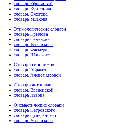
словарь Ефремовой
словарь Кузнецова
словарь Ожегова
словарь Ушакова
Этимологические словари
словарь Крылова
словарь Семёнова
словарь Успенского
словарь Фасмера
словарь Шанского
Словари синонимов
словарь Абрамова
словарь Александровой
Словари антонимов
словарь Введенской
словарь Львова
Ономастические словари
словарь Петровского
словарь Суперанской
словарь Успенского