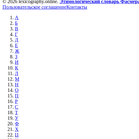
© 2026 lexicography.online.
Этимологический словарь Фасмер
Пользовательское соглашение
Контакты
А
Б
В
Г
Д
Е
Ж
З
И
К
Л
М
Н
О
П
Р
С
Т
У
Ф
Х
Ц