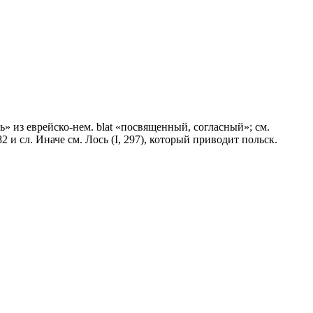
ь» из еврейско-нем. blat «посвященный, согласный»; см.
82 и сл. Иначе см. Лось (I, 297), который приводит польск.