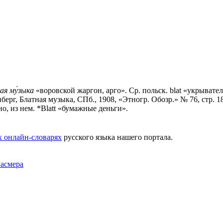
ая му́зыка
«воровской жаргон, арго». Ср. польск. blat «укрывател
енберг, Блатная музыка, СПб., 1908, «Этногр. Обозр.» № 76, стр. 1
но, из нем. *Blatt «бумажные деньги».
х онлайн-словарях
русского языка нашего портала.
Фасмера