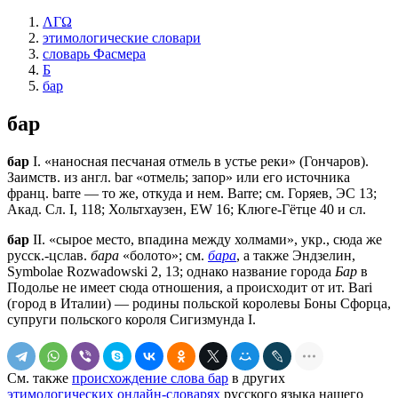
ΛΓΩ
этимологические словари
словарь Фасмера
Б
бар
бар
бар
I. «наносная песчаная отмель в устье реки» (Гончаров).
Заимств. из англ. bar «отмель; запор» или его источника
франц. barre — то же, откуда и нем. Barre; см. Горяев, ЭС 13;
Акад. Сл. I, 118; Хольтхаузен, EW 16; Клюге-Гётце 40 и сл.
бар
II. «сырое место, впадина между холмами», укр., сюда же
русск.-цслав.
бара
«болото»; см.
бара
, а также Эндзелин,
Symbolae Rozwadowski 2, 13; однако название города
Бар
в
Подолье не имеет сюда отношения, а происходит от ит. Bari
(город в Италии) — родины польской королевы Боны Сфорца,
супруги польского короля Сигизмунда I.
См. также
происхождение слова бар
в других
этимологических онлайн-словарях
русского языка нашего