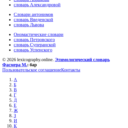
словарь Александровой
Словари антонимов
словарь Введенской
словарь Львова
Ономастические словари
словарь Петровского
словарь Суперанской
словарь Успенского
© 2026 lexicography.online.
Этимологический словарь
Фасмера М.
:
бар
Пользовательское соглашение
Контакты
А
Б
В
Г
Д
Е
Ж
З
И
К