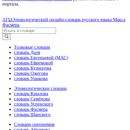
портала.
ΛΓΩ
Этимологический онлайн-словарь русского языка Макса
Фасмера
Толковые словари
словарь Даля
словарь Евгеньевой (МАС)
словарь Ефремовой
словарь Кузнецова
словарь Ожегова
словарь Ушакова
Этимологические словари
словарь Крылова
словарь Семёнова
словарь Успенского
словарь Фасмера
словарь Шанского
Словари синонимов
словарь Абрамова