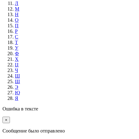
Л
М
Н
О
П
Р
С
Т
У
Ф
Х
Ц
Ч
Ш
Щ
Э
Ю
Я
Ошибка в тексте
×
Cообщение было отправлено