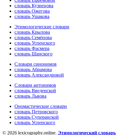
словарь Ефремовой
словарь Кузнецова
словарь Ожегова
словарь Ушакова
Этимологические словари
словарь Крылова
словарь Семёнова
словарь Успенского
словарь Фасмера
словарь Шанского
Словари синонимов
словарь Абрамова
словарь Александровой
Словари антонимов
словарь Введенской
словарь Львова
Ономастические словари
словарь Петровского
словарь Суперанской
словарь Успенского
© 2026 lexicography.online.
Этимологический словарь