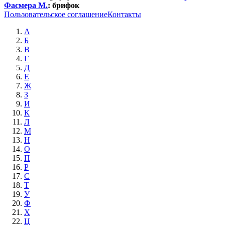
Фасмера М.
:
брифок
Пользовательское соглашение
Контакты
А
Б
В
Г
Д
Е
Ж
З
И
К
Л
М
Н
О
П
Р
С
Т
У
Ф
Х
Ц