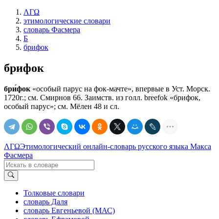
ΛΓΩ
этимологические словари
словарь Фасмера
Б
брифок
брифок
бри́фок
«особый парус на фок-мачте», впервые в Уст. Морск.
1720г.; см. Смирнов 66. Заимств. из голл. breefok «брифок,
особый парус»; см. Мёлен 48 и сл.
ΛΓΩ
Этимологический онлайн-словарь русского языка Макса
Фасмера
Толковые словари
словарь Даля
словарь Евгеньевой (МАС)