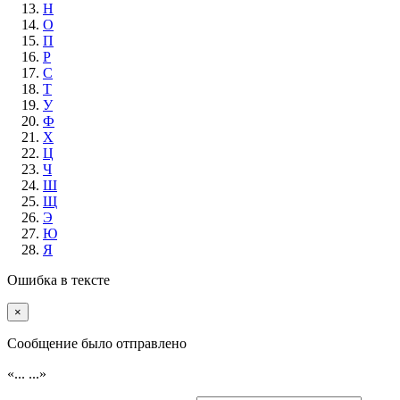
Н
О
П
Р
С
Т
У
Ф
Х
Ц
Ч
Ш
Щ
Э
Ю
Я
Ошибка в тексте
×
Cообщение было отправлено
«...
...»