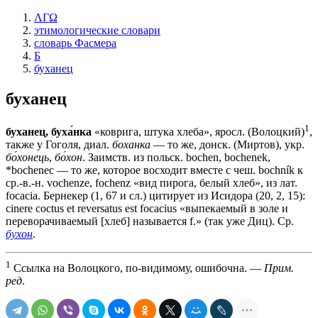
ΛΓΩ
этимологические словари
словарь Фасмера
Б
буханец
буханец
1
буханец, буха́нка
«коврига, штука хлеба», яросл. (Волоцкий)
,
также у Гоголя, диал.
боханка
— то же, донск. (Миртов), укр.
бо́хонець
,
бо́хон
. Заимств. из польск. bochen, bochenek,
*bochenec — то же, которое восходит вместе с чеш. bochník к
ср.-в.-н. vochenze, fochenz «вид пирога, белый хлеб», из лат.
focacia. Бернекер (1, 67 и сл.) цитирует из Исидора (20, 2, 15):
cinere coctus et reversatus est focacius «выпекаемый в золе и
переворачиваемый [хлеб] называется f.» (так уже Диц). Ср.
бухон
.
1
Ссылка на Волоцкого, по-видимому, ошибочна. —
Прим.
ред
.