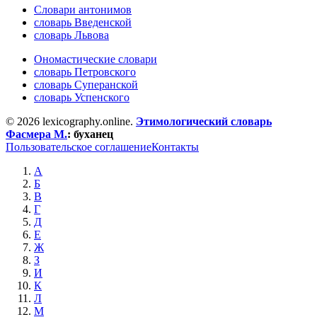
Словари антонимов
словарь Введенской
словарь Львова
Ономастические словари
словарь Петровского
словарь Суперанской
словарь Успенского
© 2026 lexicography.online.
Этимологический словарь
Фасмера М.
:
буханец
Пользовательское соглашение
Контакты
А
Б
В
Г
Д
Е
Ж
З
И
К
Л
М