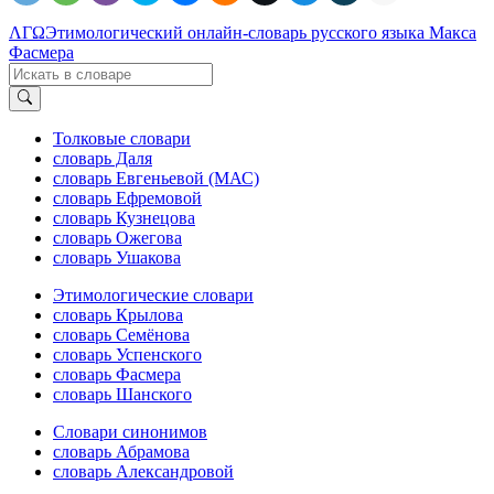
ΛΓΩ
Этимологический онлайн-словарь русского языка Макса
Фасмера
Толковые словари
словарь Даля
словарь Евгеньевой (МАС)
словарь Ефремовой
словарь Кузнецова
словарь Ожегова
словарь Ушакова
Этимологические словари
словарь Крылова
словарь Семёнова
словарь Успенского
словарь Фасмера
словарь Шанского
Словари синонимов
словарь Абрамова
словарь Александровой