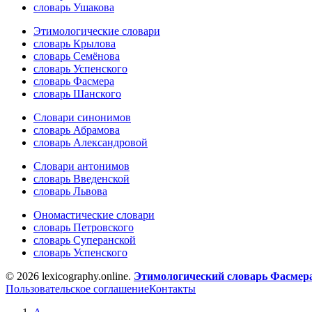
словарь Ушакова
Этимологические словари
словарь Крылова
словарь Семёнова
словарь Успенского
словарь Фасмера
словарь Шанского
Словари синонимов
словарь Абрамова
словарь Александровой
Словари антонимов
словарь Введенской
словарь Львова
Ономастические словари
словарь Петровского
словарь Суперанской
словарь Успенского
© 2026 lexicography.online.
Этимологический словарь Фасмер
Пользовательское соглашение
Контакты