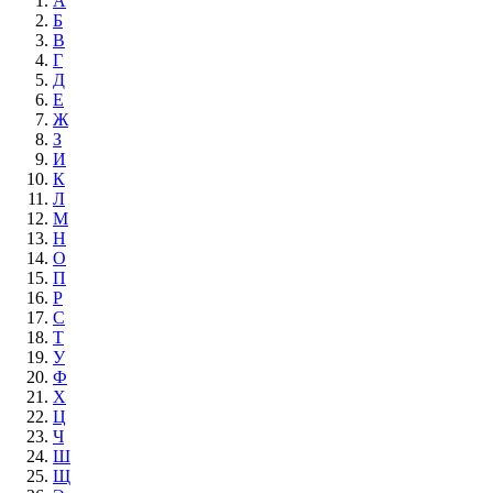
А
Б
В
Г
Д
Е
Ж
З
И
К
Л
М
Н
О
П
Р
С
Т
У
Ф
Х
Ц
Ч
Ш
Щ