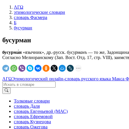
ΛΓΩ
этимологические словари
словарь Фасмера
Б
бусурман
бусурман
бусурма́н
«язычник», др.-русск.
бусурманъ
— то же, Задонщина (
Согласно Мелиоранскому (Зап. Вост. Отд. 17, стр. VIII), заимств
ΛΓΩ
Этимологический онлайн-словарь русского языка Макса 
Толковые словари
словарь Даля
словарь Евгеньевой (МАС)
словарь Ефремовой
словарь Кузнецова
словарь Ожегова