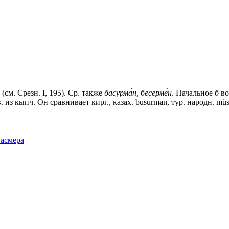
см. Срезн. I, 195). Ср. также
басурма́н
,
бесерме́н
. Начальное
б
во
. из кыпч. Он сравнивает кирг., казах. busurman, тур. народн. mü
Фасмера