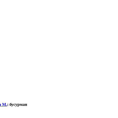
а М.
:
бусурман