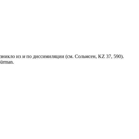
зникло из
м
по диссимиляции (см. Сольмсен, KZ 37, 590).
sürman.