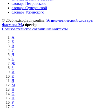
словарь Петровского
словарь Суперанской
словарь Успенского
© 2026 lexicography.online.
Этимологический словарь
Фасмера М.
:
бретёр
Пользовательское соглашение
Контакты
А
Б
В
Г
Д
Е
Ж
З
И
К
Л
М
Н
О
П
Р
С