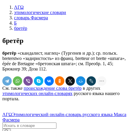
ΛΓΩ
этимологические словари
словарь Фасмера
Б
бретёр
бретёр
бретёр
«скандалист, наглец» (Тургенев и др.); ср. польск.
breterstwo «задиристость» из франц. bretteur от brette «шпага»,
épée de Bretagne «бретонская шпага»; см. Преобр. 1, 45;
Брюкнер 39; Доза 112.
См. также
происхождение слова бретёр
в других
этимологических онлайн-словарях
русского языка нашего
портала.
ΛΓΩ
Этимологический онлайн-словарь русского языка Макса
Фасмера