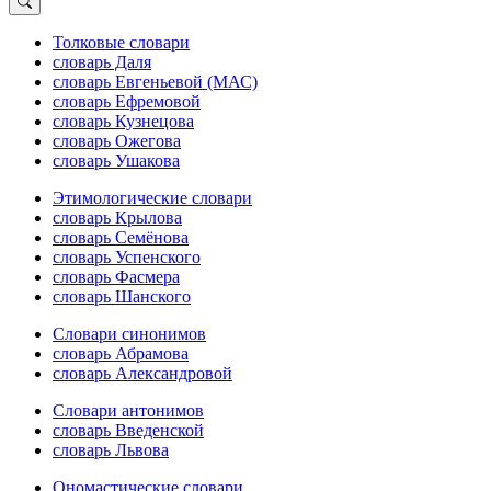
Толковые словари
словарь Даля
словарь Евгеньевой (МАС)
словарь Ефремовой
словарь Кузнецова
словарь Ожегова
словарь Ушакова
Этимологические словари
словарь Крылова
словарь Семёнова
словарь Успенского
словарь Фасмера
словарь Шанского
Словари синонимов
словарь Абрамова
словарь Александровой
Словари антонимов
словарь Введенской
словарь Львова
Ономастические словари