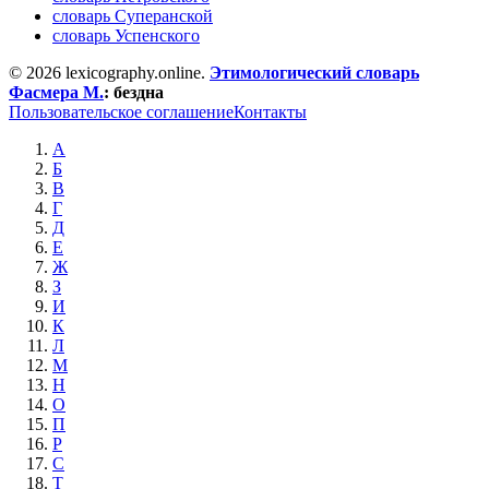
словарь Суперанской
словарь Успенского
© 2026 lexicography.online.
Этимологический словарь
Фасмера М.
:
бездна
Пользовательское соглашение
Контакты
А
Б
В
Г
Д
Е
Ж
З
И
К
Л
М
Н
О
П
Р
С
Т