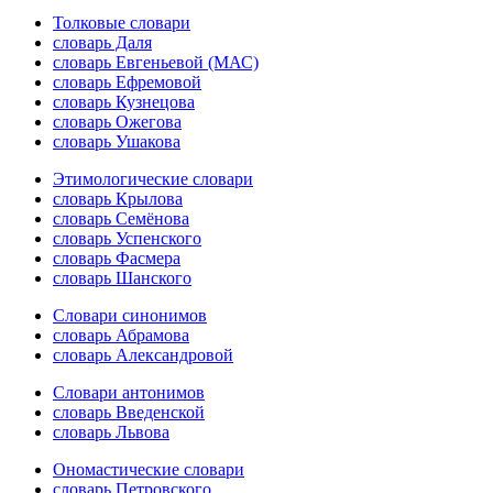
Толковые словари
словарь Даля
словарь Евгеньевой (МАС)
словарь Ефремовой
словарь Кузнецова
словарь Ожегова
словарь Ушакова
Этимологические словари
словарь Крылова
словарь Семёнова
словарь Успенского
словарь Фасмера
словарь Шанского
Словари синонимов
словарь Абрамова
словарь Александровой
Словари антонимов
словарь Введенской
словарь Львова
Ономастические словари
словарь Петровского