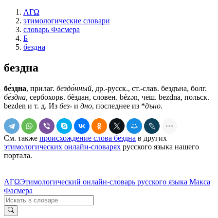
ΛΓΩ
этимологические словари
словарь Фасмера
Б
бездна
бездна
бе́здна
, прилаг.
бездо́нный
, др.-русск., ст.-слав.
бездъна
, болг.
бе́здна
, сербохорв. бѐздан, словен. bézǝn, чеш. bezdna, польск.
bezden и т. д. Из
без-
и
дно
, последнее из *
дъно
.
См. также
происхождение слова бездна
в других
этимологических онлайн-словарях
русского языка нашего
портала.
ΛΓΩ
Этимологический онлайн-словарь русского языка Макса
Фасмера