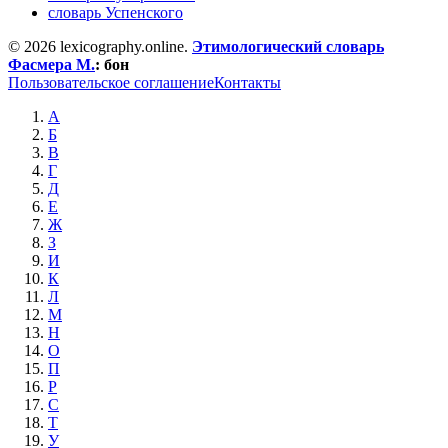
словарь Успенского
© 2026 lexicography.online.
Этимологический словарь
Фасмера М.
:
бон
Пользовательское соглашение
Контакты
А
Б
В
Г
Д
Е
Ж
З
И
К
Л
М
Н
О
П
Р
С
Т
У