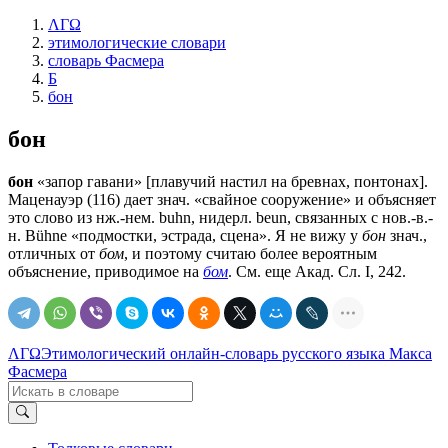
ΛΓΩ
этимологические словари
словарь Фасмера
Б
бон
бон
бон
«запор гавани» [плавучий настил на бревнах, понтонах].
Маценауэр (116) дает знач. «свайное сооружение» и объясняет
это слово из нж.-нем. buhn, нидерл. beun, связанных с нов.-в.-
н. Bühne «подмостки, эстрада, сцена». Я не вижу у
бон
знач.,
отличных от
бом
, и поэтому считаю более вероятным
объяснение, приводимое на
бом
. См. еще Акад. Сл. I, 242.
ΛΓΩ
Этимологический онлайн-словарь русского языка Макса
Фасмера