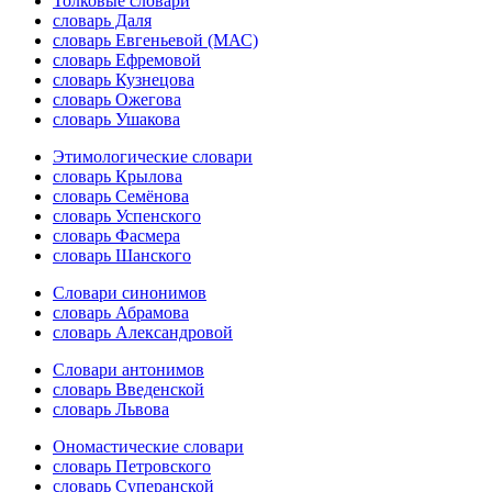
Толковые словари
словарь Даля
словарь Евгеньевой (МАС)
словарь Ефремовой
словарь Кузнецова
словарь Ожегова
словарь Ушакова
Этимологические словари
словарь Крылова
словарь Семёнова
словарь Успенского
словарь Фасмера
словарь Шанского
Словари синонимов
словарь Абрамова
словарь Александровой
Словари антонимов
словарь Введенской
словарь Львова
Ономастические словари
словарь Петровского
словарь Суперанской