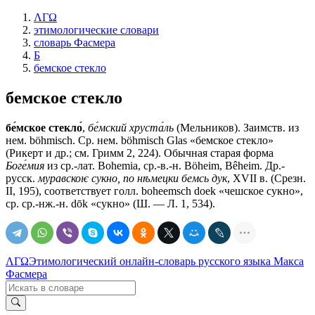
ΛΓΩ
этимологические словари
словарь Фасмера
Б
бемское стекло
бемское стекло
бе́мское стекло́
,
бе́мский хруста́ль
(Мельников). Заимств. из
нем. böhmisch. Ср. нем. böhmisch Glas «бемское стекло»
(Рикерт и др.; см. Гримм 2, 224). Обычная старая форма
Боге́мия
из ср.-лат. Bohemia, ср.-в.-н. Böheim, Bêheim. Др.-
русск.
муравскоѥ сукно, по нѣмецки бемсь дук
, XVII в. (Срезн.
II, 195), соответствует голл. boheemsch doek «чешское сукно»,
ср. ср.-нж.-н. dōk «сукно» (Ш. — Л. 1, 534).
ΛΓΩ
Этимологический онлайн-словарь русского языка Макса
Фасмера