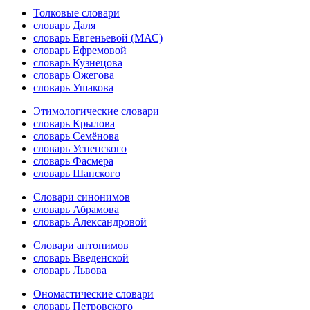
Толковые словари
словарь Даля
словарь Евгеньевой (МАС)
словарь Ефремовой
словарь Кузнецова
словарь Ожегова
словарь Ушакова
Этимологические словари
словарь Крылова
словарь Семёнова
словарь Успенского
словарь Фасмера
словарь Шанского
Словари синонимов
словарь Абрамова
словарь Александровой
Словари антонимов
словарь Введенской
словарь Львова
Ономастические словари
словарь Петровского