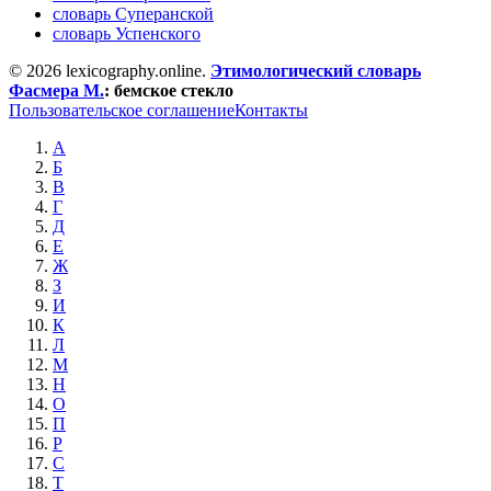
словарь Суперанской
словарь Успенского
© 2026 lexicography.online.
Этимологический словарь
Фасмера М.
:
бемское стекло
Пользовательское соглашение
Контакты
А
Б
В
Г
Д
Е
Ж
З
И
К
Л
М
Н
О
П
Р
С
Т