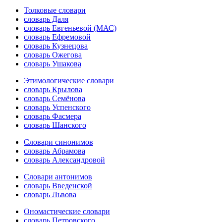
Толковые словари
словарь Даля
словарь Евгеньевой (МАС)
словарь Ефремовой
словарь Кузнецова
словарь Ожегова
словарь Ушакова
Этимологические словари
словарь Крылова
словарь Семёнова
словарь Успенского
словарь Фасмера
словарь Шанского
Словари синонимов
словарь Абрамова
словарь Александровой
Словари антонимов
словарь Введенской
словарь Львова
Ономастические словари
словарь Петровского