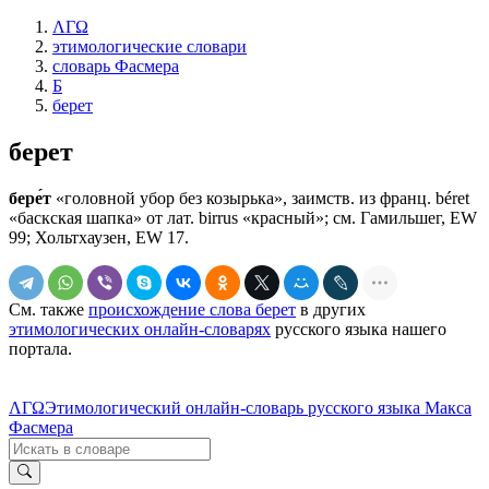
ΛΓΩ
этимологические словари
словарь Фасмера
Б
берет
берет
бере́т
«головной убор без козырька», заимств. из франц. béret
«баскская шапка» от лат. birrus «красный»; см. Гамильшег, EW
99; Хольтхаузен, EW 17.
См. также
происхождение слова берет
в других
этимологических онлайн-словарях
русского языка нашего
портала.
ΛΓΩ
Этимологический онлайн-словарь русского языка Макса
Фасмера