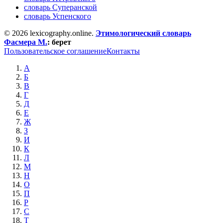
словарь Суперанской
словарь Успенского
© 2026 lexicography.online.
Этимологический словарь
Фасмера М.
:
берет
Пользовательское соглашение
Контакты
А
Б
В
Г
Д
Е
Ж
З
И
К
Л
М
Н
О
П
Р
С
Т