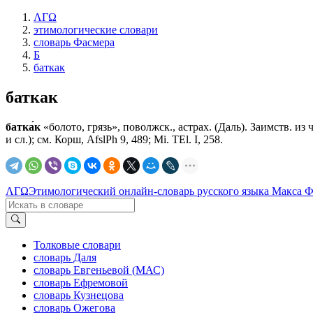
ΛΓΩ
этимологические словари
словарь Фасмера
Б
баткак
баткак
батка́к
«болото, грязь», поволжск., астрах. (Даль). Заимств. из ч
и сл.); см. Корш, AfslPh 9, 489; Mi. TEl. I, 258.
ΛΓΩ
Этимологический онлайн-словарь русского языка Макса 
Толковые словари
словарь Даля
словарь Евгеньевой (МАС)
словарь Ефремовой
словарь Кузнецова
словарь Ожегова