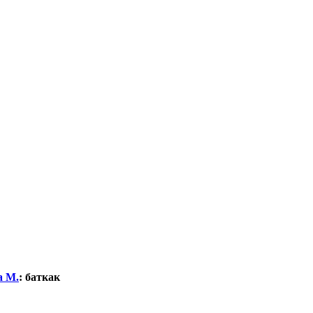
а М.
:
баткак