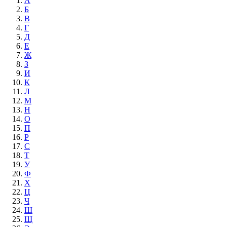
А
Б
В
Г
Д
Е
Ж
З
И
К
Л
М
Н
О
П
Р
С
Т
У
Ф
Х
Ц
Ч
Ш
Щ