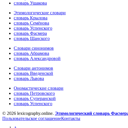
словарь Ушакова
Этимологические словари
словарь Крылова
словарь Семёнова
словарь Успенского
словарь Фасмера
словарь Шанского
Словари синонимов
словарь Абрамова
словарь Александровой
Словари антонимов
словарь Введенской
словарь Львова
Ономастические словари
словарь Петровского
словарь Суперанской
словарь Успенского
© 2026 lexicography.online.
Этимологический словарь Фасмер
Пользовательское соглашение
Контакты