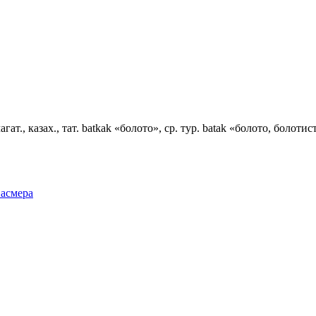
агат., казах., тат. batkak «болото», ср. тур. batak «болото, болот
Фасмера