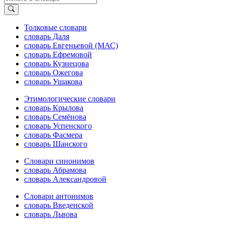
Толковые словари
словарь Даля
словарь Евгеньевой (МАС)
словарь Ефремовой
словарь Кузнецова
словарь Ожегова
словарь Ушакова
Этимологические словари
словарь Крылова
словарь Семёнова
словарь Успенского
словарь Фасмера
словарь Шанского
Словари синонимов
словарь Абрамова
словарь Александровой
Словари антонимов
словарь Введенской
словарь Львова