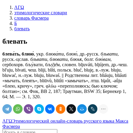
ΛΓΩ
этимологические словари
словарь Фасмера
Б
блевать
блевать
блева́ть, блюю́
, укр.
блюва́ти
,
блюю́
, др.-русск.
бльвати
,
русск.-цслав.
бльвати
,
блювати
,
блюѭ
, болг.
блю́вам
,
сербохорв. бљу̀вати, бљу̏jе̑м, словен. bljuváti, bljújem, др.-чеш.
bl'uju, blvati, чеш. bliji, blíti, польск. bluć, bluję, в.-луж. bluju,
bluwać, н.-луж. bluju, bluwaś. || Родственны лит. bliáuju, bliáuti
«мычать, блеять», bliūvù, bliū́ti «замычать», лтш. bl̨aût, -aûju
«блею, кричу», греч. φλύω «переполняюсь; бью ключом;
болтаю»; см. Фик, ВВ 2, 187; Траутман, BSW 35; Бернекер 1,
64; М. — Э. 1, 320.
ΛΓΩ
Этимологический онлайн-словарь русского языка Макса
Фасмера