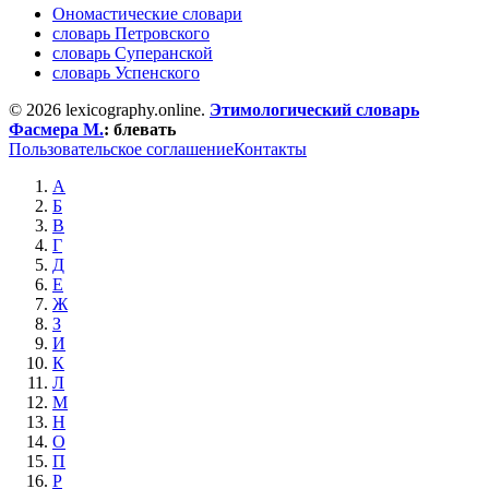
Ономастические словари
словарь Петровского
словарь Суперанской
словарь Успенского
© 2026 lexicography.online.
Этимологический словарь
Фасмера М.
:
блевать
Пользовательское соглашение
Контакты
А
Б
В
Г
Д
Е
Ж
З
И
К
Л
М
Н
О
П
Р