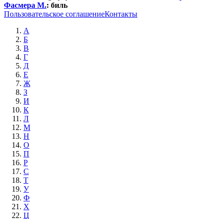
Фасмера М.
:
биль
Пользовательское соглашение
Контакты
А
Б
В
Г
Д
Е
Ж
З
И
К
Л
М
Н
О
П
Р
С
Т
У
Ф
Х
Ц