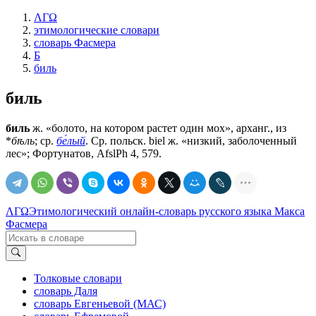
ΛΓΩ
этимологические словари
словарь Фасмера
Б
биль
биль
биль
ж. «болото, на котором растет один мох», арханг., из
*
бѣль
; ср.
бе́лый
. Ср. польск. biel ж. «низкий, заболоченный
лес»; Фортунатов, AfslPh 4, 579.
ΛΓΩ
Этимологический онлайн-словарь русского языка Макса
Фасмера
Толковые словари
словарь Даля
словарь Евгеньевой (МАС)