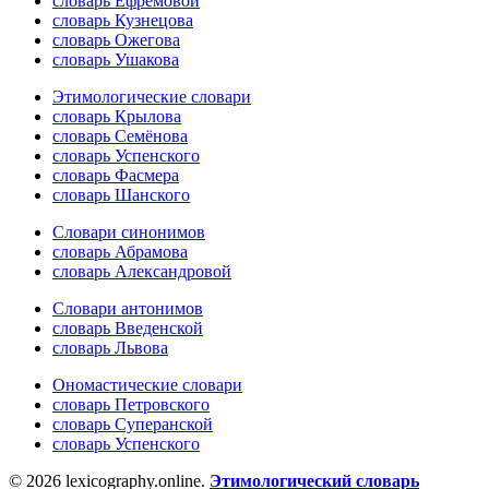
словарь Ефремовой
словарь Кузнецова
словарь Ожегова
словарь Ушакова
Этимологические словари
словарь Крылова
словарь Семёнова
словарь Успенского
словарь Фасмера
словарь Шанского
Словари синонимов
словарь Абрамова
словарь Александровой
Словари антонимов
словарь Введенской
словарь Львова
Ономастические словари
словарь Петровского
словарь Суперанской
словарь Успенского
© 2026 lexicography.online.
Этимологический словарь