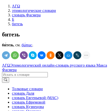
ΛΓΩ
этимологические словари
словарь Фасмера
Б
битезь
битезь
би́тезь
, см.
би́тис
.
ΛΓΩ
Этимологический онлайн-словарь русского языка Макса
Фасмера
Толковые словари
словарь Даля
словарь Евгеньевой (МАС)
словарь Ефремовой
словарь Кузнецова