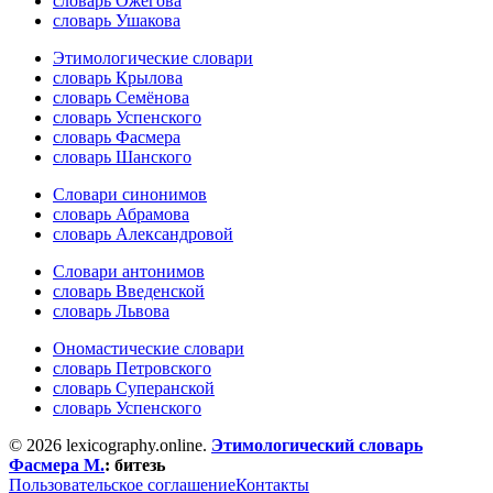
словарь Ожегова
словарь Ушакова
Этимологические словари
словарь Крылова
словарь Семёнова
словарь Успенского
словарь Фасмера
словарь Шанского
Словари синонимов
словарь Абрамова
словарь Александровой
Словари антонимов
словарь Введенской
словарь Львова
Ономастические словари
словарь Петровского
словарь Суперанской
словарь Успенского
© 2026 lexicography.online.
Этимологический словарь
Фасмера М.
:
битезь
Пользовательское соглашение
Контакты