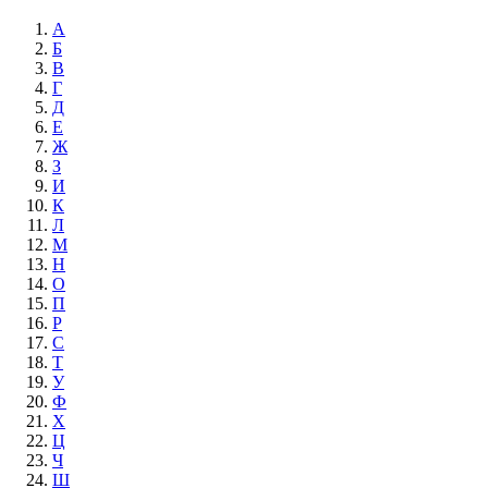
А
Б
В
Г
Д
Е
Ж
З
И
К
Л
М
Н
О
П
Р
С
Т
У
Ф
Х
Ц
Ч
Ш