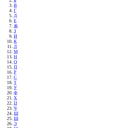
Б
В
Г
Д
Е
Ж
З
И
К
Л
М
Н
О
П
Р
С
Т
У
Ф
Х
Ц
Ч
Ш
Щ
Э