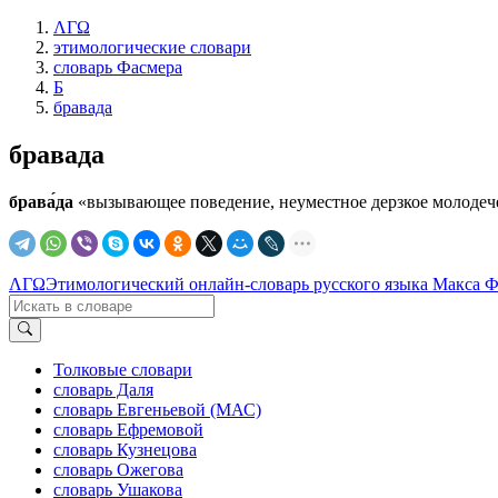
ΛΓΩ
этимологические словари
словарь Фасмера
Б
бравада
бравада
брава́да
«вызывающее поведение, неуместное дерзкое молодечест
ΛΓΩ
Этимологический онлайн-словарь русского языка Макса 
Толковые словари
словарь Даля
словарь Евгеньевой (МАС)
словарь Ефремовой
словарь Кузнецова
словарь Ожегова
словарь Ушакова