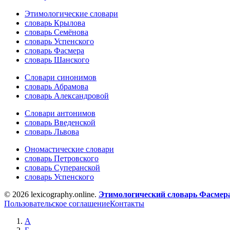
Этимологические словари
словарь Крылова
словарь Семёнова
словарь Успенского
словарь Фасмера
словарь Шанского
Словари синонимов
словарь Абрамова
словарь Александровой
Словари антонимов
словарь Введенской
словарь Львова
Ономастические словари
словарь Петровского
словарь Суперанской
словарь Успенского
© 2026 lexicography.online.
Этимологический словарь Фасмер
Пользовательское соглашение
Контакты
А