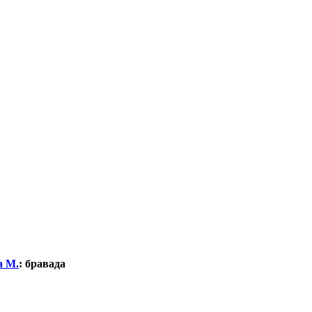
а М.
:
бравада