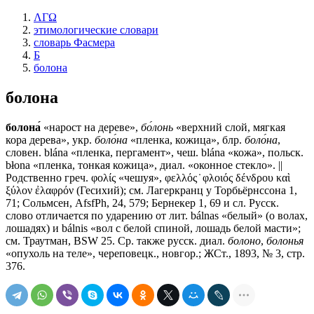
ΛΓΩ
этимологические словари
словарь Фасмера
Б
болона
болона
болона́
«нарост на дереве»,
бо́лонь
«верхний слой, мягкая
кора дерева», укр.
боло́на
«пленка, кожица», блр.
боло́на
,
словен. blána «пленка, пергамент», чеш. blána «кожа», польск.
błona «пленка, тонкая кожица», диал. «оконное стекло». ||
Родственно греч. φολίς «чешуя», φελλός ̇ φλοιός δένδρου καὶ
ξύλον ἐλαφρόν (Гесихий); см. Лагеркранц у Торбьёрнссона 1,
71; Сольмсен, AfsfPh, 24, 579; Бернекер 1, 69 и сл. Русск.
слово отличается по ударению от лит. bálnas «белый» (о волах,
лошадях) и bálnis «вол с белой спиной, лошадь белой масти»;
см. Траутман, BSW 25. Ср. также русск. диал.
болоно
,
болонья
«опухоль на теле», череповецк., новгор.; ЖСт., 1893, № 3, стр.
376.