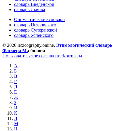
словарь Введенской
словарь Львова
Ономастические словари
словарь Петровского
словарь Суперанской
словарь Успенского
© 2026 lexicography.online.
Этимологический словарь
Фасмера М.
:
болона
Пользовательское соглашение
Контакты
А
Б
В
Г
Д
Е
Ж
З
И
К
Л
М
Н