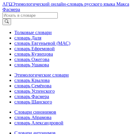
ΛΓΩ
Этимологический онлайн-словарь русского языка Макса
Фасмера
Толковые словари
словарь Даля
словарь Евгеньевой (МАС)
словарь Ефремовой
словарь Кузнецова
словарь Ожегова
словарь Ушакова
Этимологические словари
словарь Крылова
словарь Семёнова
словарь Успенского
словарь Фасмера
словарь Шанского
Словари синонимов
словарь Абрамова
словарь Александровой
Словари антонимов