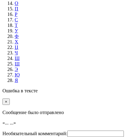
О
П
Р
С
Т
У
Ф
Х
Ц
Ч
Ш
Щ
Э
Ю
Я
Ошибка в тексте
×
Cообщение было отправлено
«...
...»
Необязательный комментарий: