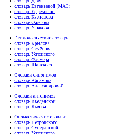
словарь Даля
словарь Евгеньевой (МАС)
словарь Ефремовой
словарь Кузнецова
словарь Ожегова
словарь Ушакова
Этимологические словари
словарь Крылова
словарь Семёнова
словарь Успенского
словарь Фасмера
словарь Шанского
Словари синонимов
словарь Абрамова
словарь Александровой
Словари антонимов
словарь Введенской
словарь Львова
Ономастические словари
словарь Петровского
словарь Суперанской
словарь Успенского