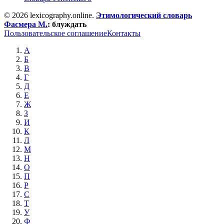
© 2026 lexicography.online.
Этимологический словарь
Фасмера М.
:
блуждать
Пользовательское соглашение
Контакты
А
Б
В
Г
Д
Е
Ж
З
И
К
Л
М
Н
О
П
Р
С
Т
У
Ф