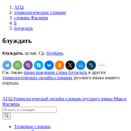
ΛΓΩ
этимологические словари
словарь Фасмера
Б
блуждать
блуждать
блужда́ть
, цслав. Ср.
блуди́ть
.
См. также
происхождение слова блуждать
в других
этимологических онлайн-словарях
русского языка нашего
портала.
ΛΓΩ
Этимологический онлайн-словарь русского языка Макса
Фасмера
Толковые словари