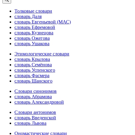
Толковые словари
словарь Даля
словарь Евгеньевой (МАС)
словарь Ефремовой
словарь Кузнецова
словарь Ожегова
словарь Ушакова
Этимологические словари
словарь Крылова
словарь Семёнова
словарь Успенского
словарь Фасмера
словарь Шанского
Словари синонимов
словарь Абрамова
словарь Александровой
Словари антонимов
словарь Введенской
словарь Львова
Ономастические словари