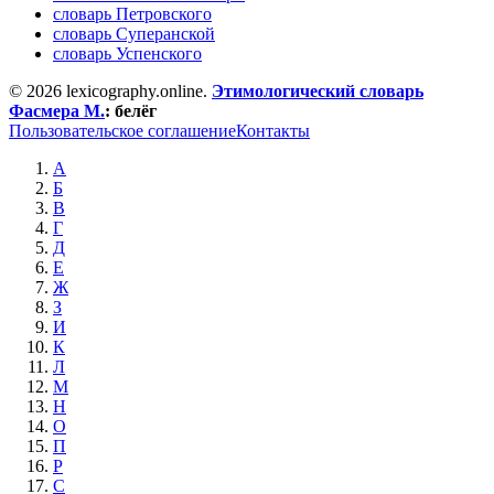
словарь Петровского
словарь Суперанской
словарь Успенского
© 2026 lexicography.online.
Этимологический словарь
Фасмера М.
:
белёг
Пользовательское соглашение
Контакты
А
Б
В
Г
Д
Е
Ж
З
И
К
Л
М
Н
О
П
Р
С