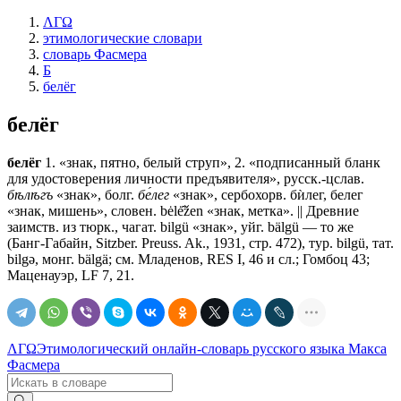
ΛΓΩ
этимологические словари
словарь Фасмера
Б
белёг
белёг
белёг
1. «знак, пятно, белый струп», 2. «подписанный бланк
для удостоверения личности предъявителя», русск.-цслав.
бѣлѣгъ
«знак», болг.
бе́лег
«знак», сербохорв. бѝлег, белег
«знак, мишень», словен. bėlė̑žen «знак, метка». || Древние
заимств. из тюрк., чагат. bilgü «знак», уйг. bälgü — то же
(Банг-Габайн, Sitzber. Preuss. Ak., 1931, стр. 472), тур. bilgü, тат.
bilgǝ, монг. bälgä; см. Младенов, RES I, 46 и сл.; Гомбоц 43;
Маценауэр, LF 7, 21.
ΛΓΩ
Этимологический онлайн-словарь русского языка Макса
Фасмера