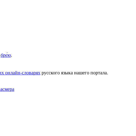
.
бре́ю
.
их онлайн-словарях
русского языка нашего портала.
Фасмера