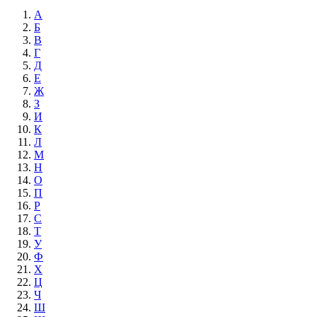
А
Б
В
Г
Д
Е
Ж
З
И
К
Л
М
Н
О
П
Р
С
Т
У
Ф
Х
Ц
Ч
Ш