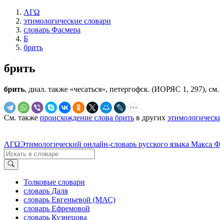
ΛΓΩ
этимологические словари
словарь Фасмера
Б
брить
брить
брить
, диал. также «чесаться», петергофск. (ИОРЯС 1, 297), см
См. также
происхождение слова брить
в других
этимологическ
ΛΓΩ
Этимологический онлайн-словарь русского языка Макса 
Толковые словари
словарь Даля
словарь Евгеньевой (МАС)
словарь Ефремовой
словарь Кузнецова