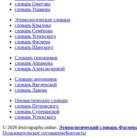
словарь Ожегова
словарь Ушакова
Этимологические словари
словарь Крылова
словарь Семёнова
словарь Успенского
словарь Фасмера
словарь Шанского
Словари синонимов
словарь Абрамова
словарь Александровой
Словари антонимов
словарь Введенской
словарь Львова
Ономастические словари
словарь Петровского
словарь Суперанской
словарь Успенского
© 2026 lexicography.online.
Этимологический словарь Фасмер
Пользовательское соглашение
Контакты