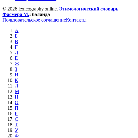
© 2026 lexicography.online.
Этимологический словарь
Фасмера М.
:
баланда
Пользовательское соглашение
Контакты
А
Б
В
Г
Д
Е
Ж
З
И
К
Л
М
Н
О
П
Р
С
Т
У
Ф