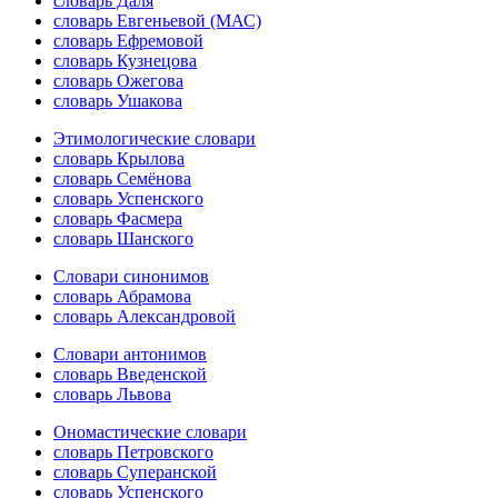
словарь Даля
словарь Евгеньевой (МАС)
словарь Ефремовой
словарь Кузнецова
словарь Ожегова
словарь Ушакова
Этимологические словари
словарь Крылова
словарь Семёнова
словарь Успенского
словарь Фасмера
словарь Шанского
Словари синонимов
словарь Абрамова
словарь Александровой
Словари антонимов
словарь Введенской
словарь Львова
Ономастические словари
словарь Петровского
словарь Суперанской
словарь Успенского