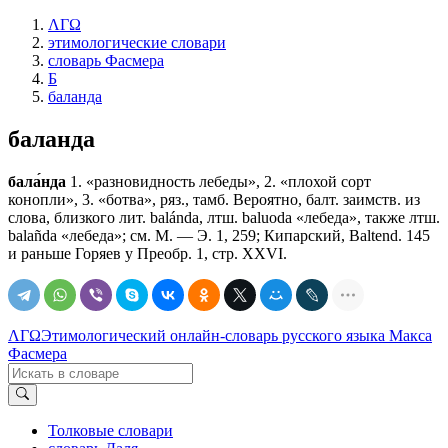
ΛΓΩ
этимологические словари
словарь Фасмера
Б
баланда
баланда
бала́нда
1. «разновидность лебеды», 2. «плохой сорт
конопли», 3. «ботва», ряз., тамб. Вероятно, балт. заимств. из
слова, близкого лит. balánda, лтш. baluoda «лебеда», также лтш.
balañda «лебеда»; см. М. — Э. 1, 259; Кипарский, Baltend. 145
и раньше Горяев у Преобр. 1, стр. XXVI.
ΛΓΩ
Этимологический онлайн-словарь русского языка Макса
Фасмера
Толковые словари