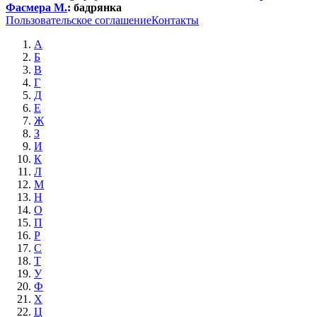
Фасмера М.
:
бадрянка
Пользовательское соглашение
Контакты
А
Б
В
Г
Д
Е
Ж
З
И
К
Л
М
Н
О
П
Р
С
Т
У
Ф
Х
Ц