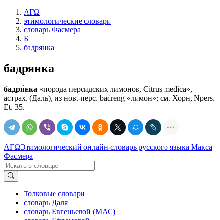
ΛΓΩ
этимологические словари
словарь Фасмера
Б
бадрянка
бадрянка
бадря́нка
«порода персидских лимонов, Citrus medica»,
астрах. (Даль), из нов.-перс. bādreng «лимон»; см. Хорн, Npers.
Et. 35.
ΛΓΩ
Этимологический онлайн-словарь русского языка Макса
Фасмера
Толковые словари
словарь Даля
словарь Евгеньевой (МАС)