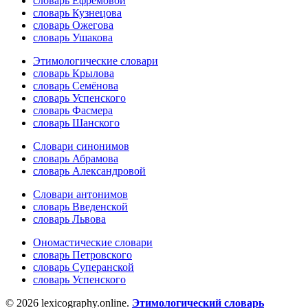
словарь Ефремовой
словарь Кузнецова
словарь Ожегова
словарь Ушакова
Этимологические словари
словарь Крылова
словарь Семёнова
словарь Успенского
словарь Фасмера
словарь Шанского
Словари синонимов
словарь Абрамова
словарь Александровой
Словари антонимов
словарь Введенской
словарь Львова
Ономастические словари
словарь Петровского
словарь Суперанской
словарь Успенского
© 2026 lexicography.online.
Этимологический словарь