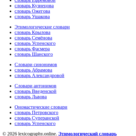
словарь Ефремовой
словарь Кузнецова
словарь Ожегова
словарь Ушакова
Этимологические словари
словарь Крылова
словарь Семёнова
словарь Успенского
словарь Фасмера
словарь Шанского
Словари синонимов
словарь Абрамова
словарь Александровой
Словари антонимов
словарь Введенской
словарь Львова
Ономастические словари
словарь Петровского
словарь Суперанской
словарь Успенского
© 2026 lexicography.online.
Этимологический словарь