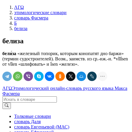
ΛΓΩ
этимологические словари
словарь Фасмера
Б
белиза
белиза
бели́за
«железный топорик, которым конопатят дно баржи»
(термин судостроителей). Возм., заимств. из ср.-нж.-н. *vîlîsen
от vîlen «шлифовать» и îsen «железо».
ΛΓΩ
Этимологический онлайн-словарь русского языка Макса
Фасмера
Толковые словари
словарь Даля
словарь Евгеньевой (МАС)