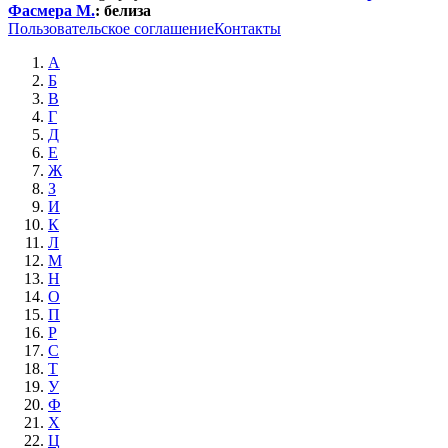
Фасмера М.
:
белиза
Пользовательское соглашение
Контакты
А
Б
В
Г
Д
Е
Ж
З
И
К
Л
М
Н
О
П
Р
С
Т
У
Ф
Х
Ц