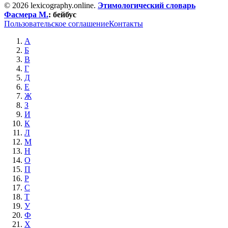
© 2026 lexicography.online.
Этимологический словарь
Фасмера М.
:
бейбус
Пользовательское соглашение
Контакты
А
Б
В
Г
Д
Е
Ж
З
И
К
Л
М
Н
О
П
Р
С
Т
У
Ф
Х