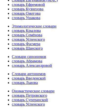
словарь Евгеньевой (МАС)
словарь Ефремовой
словарь Кузнецова
словарь Ожегова
словарь Ушакова
Этимологические словари
словарь Крылова
словарь Семёнова
словарь Успенского
словарь Фасмера
словарь Шанского
Словари синонимов
словарь Абрамова
словарь Александровой
Словари антонимов
словарь Введенской
словарь Львова
Ономастические словари
словарь Петровского
словарь Суперанской
словарь Успенского