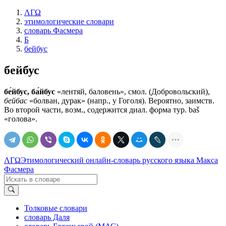
ΛΓΩ
этимологические словари
словарь Фасмера
Б
бейбус
бейбус
бе́йбус, ба́йбус
«лентяй, баловень», смол. (Добровольский),
бейбас
«болван, дурак» (напр., у Гоголя). Вероятно, заимств.
Во второй части, возм., содержится диал. форма тур. baš
«голова».
ΛΓΩ
Этимологический онлайн-словарь русского языка Макса
Фасмера
Толковые словари
словарь Даля