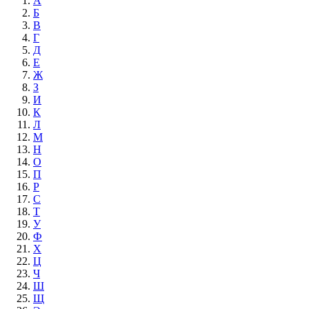
А
Б
В
Г
Д
Е
Ж
З
И
К
Л
М
Н
О
П
Р
С
Т
У
Ф
Х
Ц
Ч
Ш
Щ