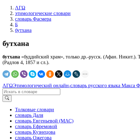
ΛΓΩ
этимологические словари
словарь Фасмера
Б
бутхана
бутхана
бутхана
«буддийский храм», только др.-русск. (Афан. Никит.).
(Радлов 4, 1857 и сл.).
ΛΓΩ
Этимологический онлайн-словарь русского языка Макса 
Толковые словари
словарь Даля
словарь Евгеньевой (МАС)
словарь Ефремовой
словарь Кузнецова
словарь Ожегова