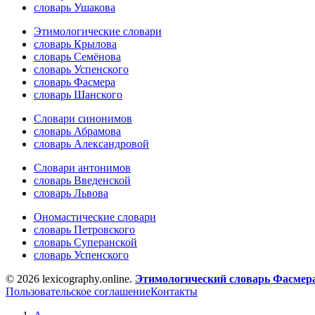
словарь Ушакова
Этимологические словари
словарь Крылова
словарь Семёнова
словарь Успенского
словарь Фасмера
словарь Шанского
Словари синонимов
словарь Абрамова
словарь Александровой
Словари антонимов
словарь Введенской
словарь Львова
Ономастические словари
словарь Петровского
словарь Суперанской
словарь Успенского
© 2026 lexicography.online.
Этимологический словарь Фасмер
Пользовательское соглашение
Контакты