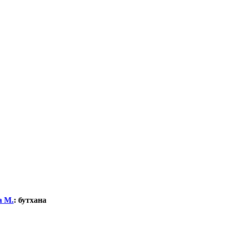
а М.
:
бутхана