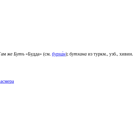
 Там же
Бутъ
«Будда» (см.
бурха́н
);
бутхана
из туркм., узб., хиви
Фасмера