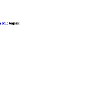
а М.
:
баран