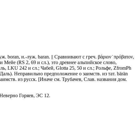
луж. boran, н.-луж. baran. || Сравнивают с греч. βάριον ̇ πρόβατον,
) и Мейе (RS 2, 69 и сл.), это древнее альпийское слово,
ь, LKU 242 и сл.; Чабей, Glotta 25, 50 и сл.; Рольфе, ZfromPh
Даль). Неправильно предположение о заимств. из тат. bärän
 заимств. из русск. [Иначе см. Трубачев, Слав. названия дом.
 Неверно Горяев, ЭС 12.