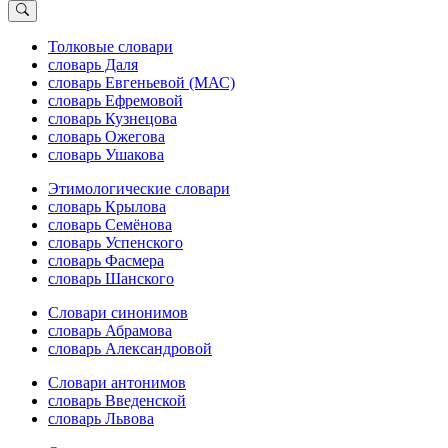
Толковые словари
словарь Даля
словарь Евгеньевой (МАС)
словарь Ефремовой
словарь Кузнецова
словарь Ожегова
словарь Ушакова
Этимологические словари
словарь Крылова
словарь Семёнова
словарь Успенского
словарь Фасмера
словарь Шанского
Словари синонимов
словарь Абрамова
словарь Александровой
Словари антонимов
словарь Введенской
словарь Львова