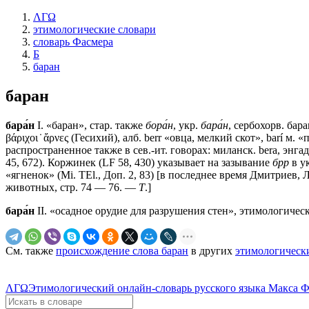
ΛΓΩ
этимологические словари
словарь Фасмера
Б
баран
баран
бара́н
I. «баран», стар. также
бора́н
, укр.
бара́н
, сербохорв. баран
βάριχοι ̇ ἄρνες (Гесихий), алб. berr «овца, мелкий скот», barí м
распространенное также в сев.-ит. говорах: миланск. bera, энгад
45, 672). Коржинек (LF 58, 430) указывает на зазывание
брр
в у
«ягненок» (Mi. TEl., Доп. 2, 83) [в последнее время Дмитриев, Л
животных, стр. 74 — 76. —
Т
.]
бара́н
II. «осадное орудие для разрушения стен», этимологическ
См. также
происхождение слова баран
в других
этимологическ
ΛΓΩ
Этимологический онлайн-словарь русского языка Макса 