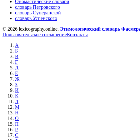
Ономастические словари
словарь Петровского
словарь Суперанской
словарь Успенского
© 2026 lexicography.online.
Этимологический словарь Фасмер
Пользовательское соглашение
Контакты
А
Б
В
Г
Д
Е
Ж
З
И
К
Л
М
Н
О
П
Р
С