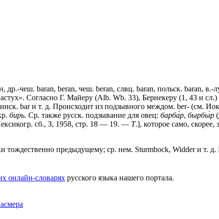
, др.-чеш. baran, beran, чеш. beran, слвц. baran, польск. baran, в.-
. «пастух». Согласно Г. Майеру (Alb. Wb. 33), Бернекеру (1, 43 и сл.
инск. bar и т. д. Происходит из подзывного междом. ber- (см. Иокл
кр.
бирь
. Ср. также русск. подзывание для овец:
барба́р
,
бырбы́р
(
ексикогр. сб., З, 1958, стр. 18 — 19. —
Т
.], которое само, скорее,
и тождественно предыдущему; ср. нем. Sturmbock, Widder и т. д.
их онлайн-словарях
русского языка нашего портала.
Фасмера