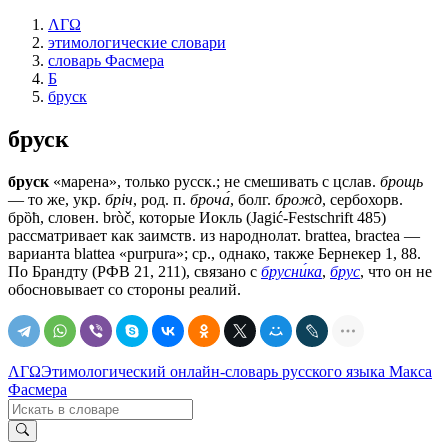
ΛΓΩ
этимологические словари
словарь Фасмера
Б
бруск
бруск
бруск
«марена», только русск.; не смешивать с цслав.
брощь
— то же, укр.
брiч
, род. п.
броча́
, болг.
брожд
, сербохорв.
брȍħ, словен. bròč, которые Иокль (Jagić-Festschrift 485)
рассматривает как заимств. из народнолат. brattea, bractea —
варианта blattea «purpura»; ср., однако, также Бернекер 1, 88.
По Брандту (РФВ 21, 211), связано с
брусни́ка
,
брус
, что он не
обосновывает со стороны реалий.
ΛΓΩ
Этимологический онлайн-словарь русского языка Макса
Фасмера