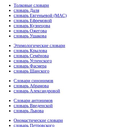
Толковые словари
словарь Даля
словарь Евгеньевой (МАС)
словарь Ефремовой
словарь Кузнецова
словарь Ожегова
словарь Ушакова
Этимологические словари
словарь Крылова
словарь Семёнова
словарь Успенского
словарь Фасмера
словарь Шанского
Словари синонимов
словарь Абрамова
словарь Александровой
Словари антонимов
словарь Введенской
словарь Львова
Ономастические словари
словарь Петровского