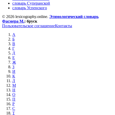
словарь Суперанской
словарь Успенского
© 2026 lexicography.online.
Этимологический словарь
Фасмера М.
:
бруск
Пользовательское соглашение
Контакты
А
Б
В
Г
Д
Е
Ж
З
И
К
Л
М
Н
О
П
Р
С
Т