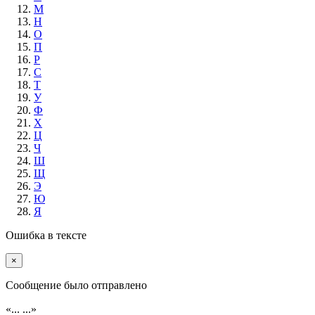
М
Н
О
П
Р
С
Т
У
Ф
Х
Ц
Ч
Ш
Щ
Э
Ю
Я
Ошибка в тексте
×
Cообщение было отправлено
«...
...»