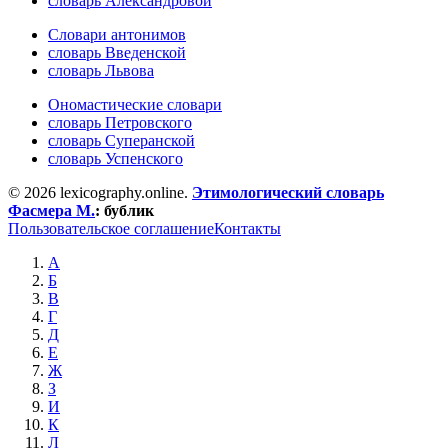
словарь Александровой
Словари антонимов
словарь Введенской
словарь Львова
Ономастические словари
словарь Петровского
словарь Суперанской
словарь Успенского
© 2026 lexicography.online.
Этимологический словарь
Фасмера М.
:
бублик
Пользовательское соглашение
Контакты
А
Б
В
Г
Д
Е
Ж
З
И
К
Л