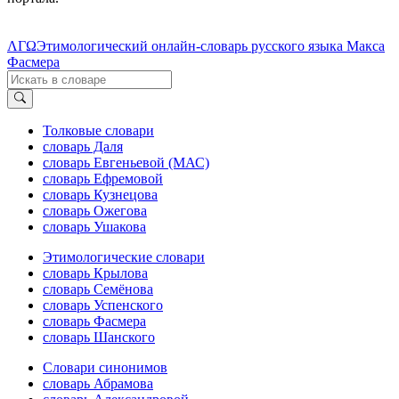
ΛΓΩ
Этимологический онлайн-словарь русского языка Макса
Фасмера
Толковые словари
словарь Даля
словарь Евгеньевой (МАС)
словарь Ефремовой
словарь Кузнецова
словарь Ожегова
словарь Ушакова
Этимологические словари
словарь Крылова
словарь Семёнова
словарь Успенского
словарь Фасмера
словарь Шанского
Словари синонимов
словарь Абрамова