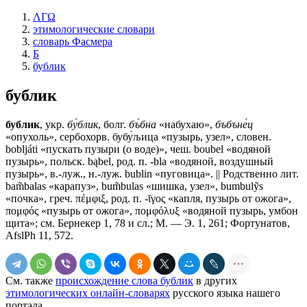
ΛΓΩ
этимологические словари
словарь Фасмера
Б
бублик
бублик
бублик
, укр.
бу́блик
, болг.
бъ́бна
«набухаю»,
бъбъне́ц
«опухоль», сербохорв. бубу̀љица «пузырь, узел», словен.
bobljáti «пускать пузыри (о воде)», чеш. boubel «водяной
пузырь», польск. bąbel, род. п. -bla «водяной, воздушный
пузырь», в.-луж., н.-луж. bublin «пуговица». || Родственно лит.
bam̃balas «карапуз», bum̃bulas «шишка, узел», bumbulỹs
«почка», греч. πέμφιξ, род. п. -ῑγος «капля, пузырь от ожога»,
πομφός «пузырь от ожога», πομφόλυξ «водяной пузырь, умбон
щита»; см. Бернекер 1, 78 и сл.; М. — Э. 1, 261; Фортунатов,
AfslPh 11, 572.
См. также
происхождение слова бублик
в других
этимологических онлайн-словарях
русского языка нашего
портала.