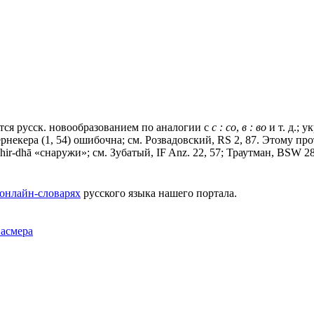
тся русск. новообразованием по аналогии с
с : со
,
в : во
и т. д.; у
у Бернекера (1, 54) ошибочна; см. Розвадовский, RS 2, 87. Этому пр
, bahir-dhā «снаружи»; см. Зубатый, IF Anz. 22, 57; Траутман, BSW 2
онлайн-словарях
русского языка нашего портала.
Фасмера