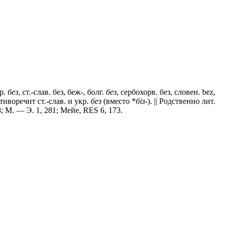
кр.
без
, ст.-слав.
без, беж-
, болг.
без
, сербохорв. без, словен. bez,
отиворечит ст.-слав. и укр.
без
(вместо *
бiз-
). || Родственно лит.
8; М. — Э. 1, 281; Мейе, RES 6, 173.