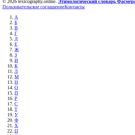
© 2026 lexicography.online.
Этимологический словарь Фасмер
Пользовательское соглашение
Контакты
А
Б
В
Г
Д
Е
Ж
З
И
К
Л
М
Н
О
П
Р
С
Т
У
Ф
Х
Ц