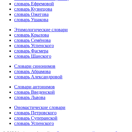
словарь Ефремовой
словарь Кузнецова
словарь Ожегова
словарь Ушакова
Этимологические словари
словарь Крылова
словарь Семёнова
словарь Успенского
словарь Фасмера
словарь Шанского
Словари синонимов
словарь Абрамова
словарь Александровой
Словари антонимов
словарь Введенской
словарь Львова
Ономастические словари
словарь Петровского
словарь Суперанской
словарь Успенского