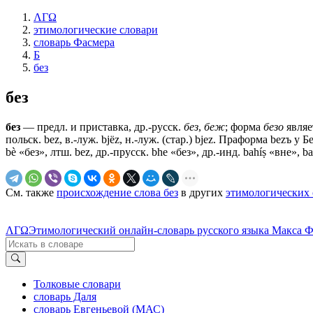
ΛΓΩ
этимологические словари
словарь Фасмера
Б
без
без
без
— предл. и приставка, др.-русск.
без
,
беж
; форма
безо
являе
польск. bez, в.-луж. bjëz, н.-луж. (стар.) bjez. Праформа bezъ 
bè «без», лтш. bez, др.-прусск. bhe «без», др.-инд. bahíṣ «вне»
См. также
происхождение слова без
в других
этимологических 
ΛΓΩ
Этимологический онлайн-словарь русского языка Макса 
Толковые словари
словарь Даля
словарь Евгеньевой (МАС)