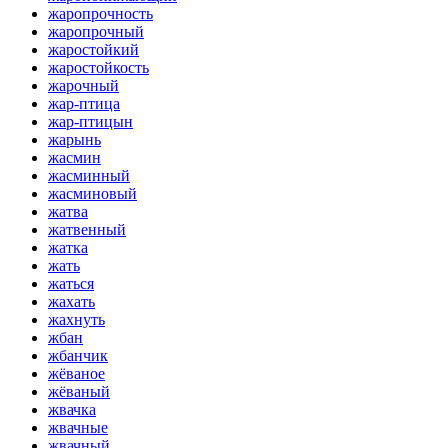
жаропрочность
жаропрочный
жаростойкий
жаростойкость
жарочный
жар-птица
жар-птицын
жарынь
жасмин
жасминный
жасминовый
жатва
жатвенный
жатка
жать
жаться
жахать
жахнуть
жбан
жбанчик
жёваное
жёваный
жвачка
жвачные
жвачный