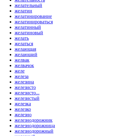
желательный
желатин
желатинирование
желатинироваться
желатинный
желатиновый
желать
желаться
желающая
желающий
желвак
желвачок
желе
железа
железина
железисто
железисто...
железистый
железка
железко
железно
железнодорожник
железнодорожница
железнодорожный