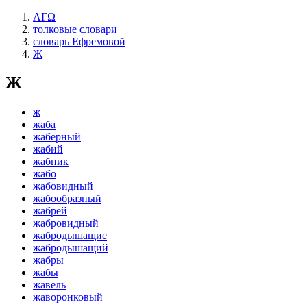
ΛΓΩ
толковые словари
словарь Ефремовой
Ж
Ж
ж
жаба
жаберный
жабий
жабник
жабо
жабовидный
жабообразный
жабрей
жабровидный
жабродышащие
жабродышащий
жабры
жабы
жавель
жаворонковый