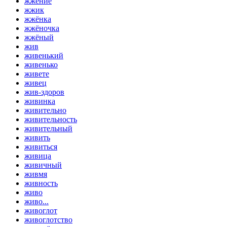
жжение
жжик
жжёнка
жжёночка
жжёный
жив
живенький
живенько
живете
живец
жив-здоров
живинка
живительно
живительность
живительный
живить
живиться
живица
живичный
живмя
живность
живо
живо...
живоглот
живоглотство