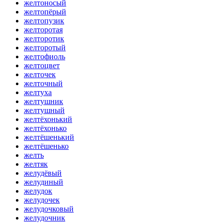
желтоносый
желтопёрый
желтопузик
желторотая
желторотик
желторотый
желтофиоль
желтоцвет
желточек
желточный
желтуха
желтушник
желтушный
желтёхонький
желтёхонько
желтёшенький
желтёшенько
желть
желтяк
желудёвый
желудиный
желудок
желудочек
желудочковый
желудочник