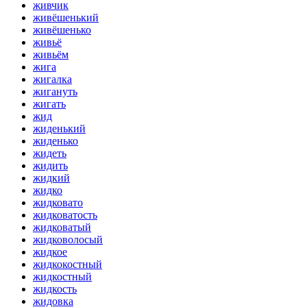
живчик
живёшенький
живёшенько
живьё
живьём
жига
жигалка
жигануть
жигать
жид
жиденький
жиденько
жидеть
жидить
жидкий
жидко
жидковато
жидковатость
жидковатый
жидковолосый
жидкое
жидкокостный
жидкостный
жидкость
жидовка