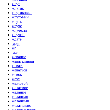
жгут
жгутик
жгутиковые
жгутовый
жгуты
жгуче
жгучесть
жгучий
ждать
-жды
же
-же
жевание
жевательный
жевать
жеваться
жевок
жезл
жезловой
желаемое
желание
желанная
желанный
желательно
желательность