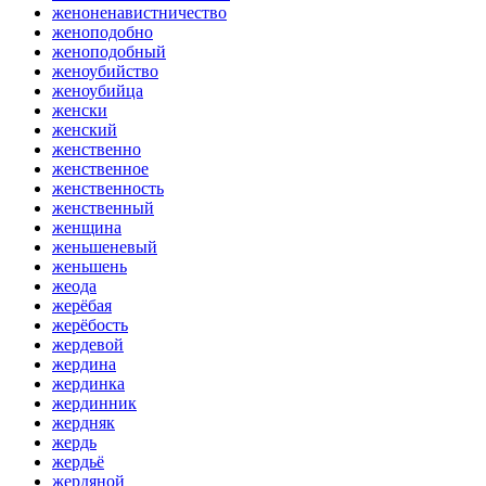
женоненавистничество
женоподобно
женоподобный
женоубийство
женоубийца
женски
женский
женственно
женственное
женственность
женственный
женщина
женьшеневый
женьшень
жеода
жерёбая
жерёбость
жердевой
жердина
жердинка
жердинник
жердняк
жердь
жердьё
жердяной