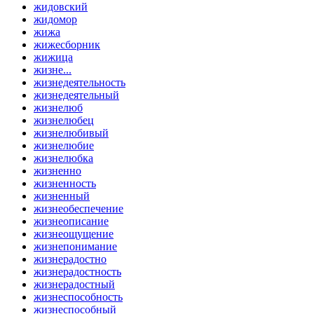
жидовский
жидомор
жижа
жижесборник
жижица
жизне...
жизнедеятельность
жизнедеятельный
жизнелюб
жизнелюбец
жизнелюбивый
жизнелюбие
жизнелюбка
жизненно
жизненность
жизненный
жизнеобеспечение
жизнеописание
жизнеощущение
жизнепонимание
жизнерадостно
жизнерадостность
жизнерадостный
жизнеспособность
жизнеспособный