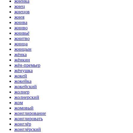
жнейка
жнец
жнецов
жнея
жнива
жниво
жнивьё
жнитво
жница
жницын
жёнка
жёнкин
жён-премьер
жёнушка
жокей
жокейка
жокейский
жолнер
жолнерский
жом
жомовый
жонглирование
жонглировать
жонглёр
жонглёрский