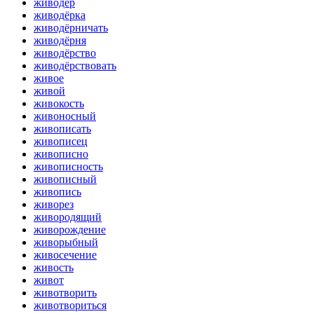
живодёр
живодёрка
живодёрничать
живодёрня
живодёрство
живодёрствовать
живое
живой
живокость
живоносный
живописать
живописец
живописно
живописность
живописный
живопись
живорез
живородящий
живорождение
живорыбный
живосечение
живость
живот
животворить
животвориться