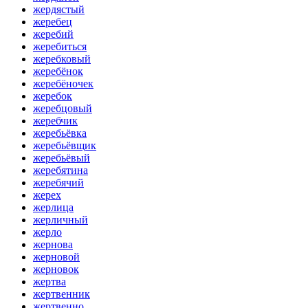
жердястый
жеребец
жеребий
жеребиться
жеребковый
жеребёнок
жеребёночек
жеребок
жеребцовый
жеребчик
жеребьёвка
жеребьёвщик
жеребьёвый
жеребятина
жеребячий
жерех
жерлица
жерличный
жерло
жернова
жерновой
жерновок
жертва
жертвенник
жертвенно