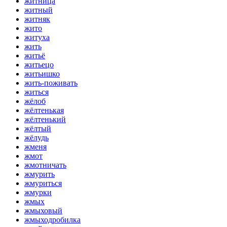
житница
житный
житняк
жито
житуха
жить
житьё
житьецо
житьишко
жить-поживать
житься
жёлоб
жёлтенькая
жёлтенький
жёлтый
жёлудь
жменя
жмот
жмотничать
жмурить
жмуриться
жмурки
жмых
жмыховый
жмыходробилка