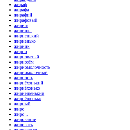
жираф
жирафа
жирафий
жирафовый
жиреть
жиринка
жирненький
жирненько
жирник
жирно
жирноватый
жирнозём
жирномолочность
жирномолочный
жирность
жирнёхонький
жирнёхонько
жирнёшенький
жирнёшенько
жирный
жиро
жиро...
жирование
жировать
жироваться