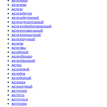
железный
железняк
железо
железобетон
железобетонный
железоделательный
железообрабатывающий
железоплавильный
железопрокатный
железорудный
железы
железяка
желейный
желеобразно
желеобразный
желна
желобовой
желобок
желобчатый
желонка
желоночный
желтение
желтеть
желтеться
желтизна