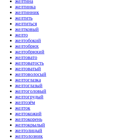
желтина
желтинка
желтинник
желтить
желтиться
желтковый
желто
желтобокий
желтобрюх
желтобрюхий
желтовато
желтоватость
желтоватый
желтоволосый
желтоглазка
желтоглазый
желтоголовый
желтогрудый
желтозём
желток
желтокожий
желтокорень
желтокрылый
желтолицый
желтолозник