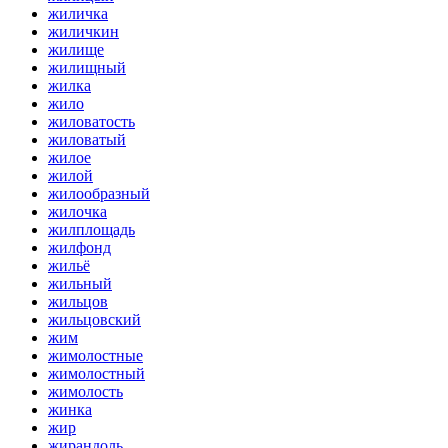
жиличка
жиличкин
жилище
жилищный
жилка
жило
жиловатость
жиловатый
жилое
жилой
жилообразный
жилочка
жилплощадь
жилфонд
жильё
жильный
жильцов
жильцовский
жим
жимолостные
жимолостный
жимолость
жинка
жир
жирандоль