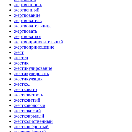
жертвенность
жертвенный
жертвование
жертвователь
жертвовательница
жертвовать
жертвоваться
жертвоприносительный
жертвоприношение
жест
жестер
жестик
жестикулирование
жестикулировать
жестикуляция
жестко...
жестковато
жестковатость
жестковатый
жестковолосый
жесткокожий
жесткокрылый
жестколиственный
жесткошёрстный
жесткошёрстый