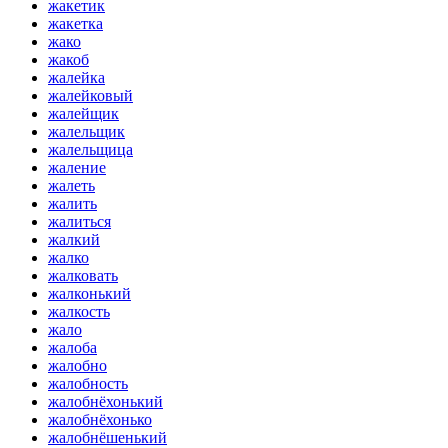
жакетик
жакетка
жако
жакоб
жалейка
жалейковый
жалейщик
жалельщик
жалельщица
жаление
жалеть
жалить
жалиться
жалкий
жалко
жалковать
жалконький
жалкость
жало
жалоба
жалобно
жалобность
жалобнёхонький
жалобнёхонько
жалобнёшенький