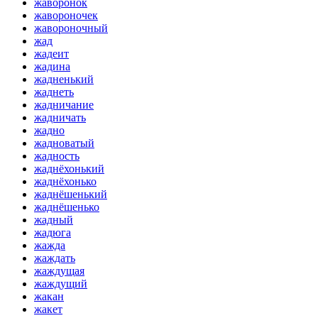
жаворонок
жавороночек
жавороночный
жад
жадеит
жадина
жадненький
жаднеть
жадничание
жадничать
жадно
жадноватый
жадность
жаднёхонький
жаднёхонько
жаднёшенький
жаднёшенько
жадный
жадюга
жажда
жаждать
жаждущая
жаждущий
жакан
жакет