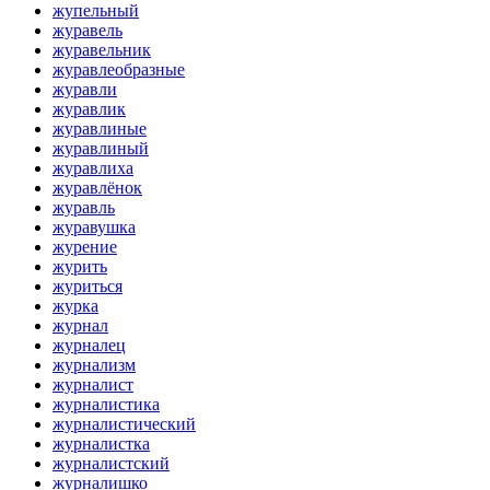
жупельный
журавель
журавельник
журавлеобразные
журавли
журавлик
журавлиные
журавлиный
журавлиха
журавлёнок
журавль
журавушка
журение
журить
журиться
журка
журнал
журналец
журнализм
журналист
журналистика
журналистический
журналистка
журналистский
журналишко