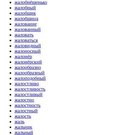
жалобнёшенько
жалобный
жалобщик
жалобщица
жалование
жалованный
жаловать
жаловаться
жаловидный
жалоносный
жалонёр
жалонёрский
жалообразно
жалообразный
жалоподобный
жалостливо
жалостливость
жалостливый
жалостно
жалостность
жалостный
жалость
жаль
жальник
жальный