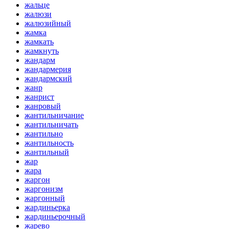
жальце
жалюзи
жалюзийный
жамка
жамкать
жамкнуть
жандарм
жандармерия
жандармский
жанр
жанрист
жанровый
жантильничание
жантильничать
жантильно
жантильность
жантильный
жар
жара
жаргон
жаргонизм
жаргонный
жардиньерка
жардиньерочный
жарево