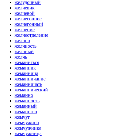
желудочный
желчевик
желчевой
желчегонное
желчегонный
желчение
желчеотделение
желчно
желчность
желчный
желчь
жеманиться
жеманник
жеманница
жеманничание
жеманничать
жеманнический
жеманно
жеманность
жеманный
жеманство
жемчуг
жемчужина
жемчужинка
жемчужница