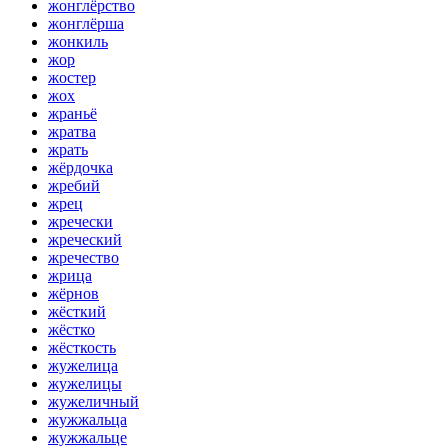
жонглёрство
жонглёрша
жонкиль
жор
жостер
жох
жраньё
жратва
жрать
жёрдочка
жребий
жрец
жречески
жреческий
жречество
жрица
жёрнов
жёсткий
жёстко
жёсткость
жужелица
жужелицы
жужеличный
жужжальца
жужжальце