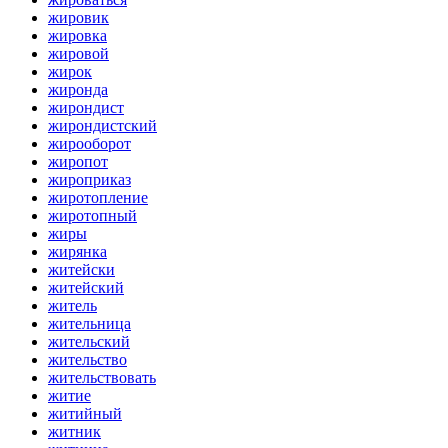
жировик
жировка
жировой
жирок
жиронда
жирондист
жирондистский
жирооборот
жиропот
жироприказ
жиротопление
жиротопный
жиры
жирянка
житейски
житейский
житель
жительница
жительский
жительство
жительствовать
житие
житийный
житник