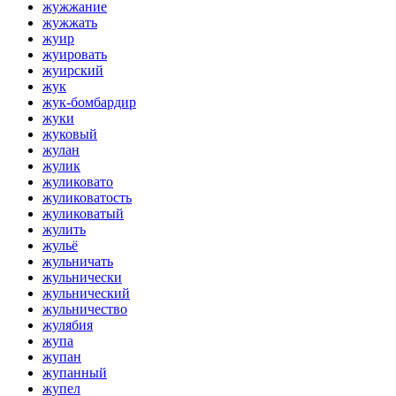
жужжание
жужжать
жуир
жуировать
жуирский
жук
жук-бомбардир
жуки
жуковый
жулан
жулик
жуликовато
жуликоватость
жуликоватый
жулить
жульё
жульничать
жульнически
жульнический
жульничество
жулябия
жупа
жупан
жупанный
жупел