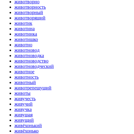
животворно
животворность
животворный
животворящий
животик
животина
животинка
животишко
животно
животновод
животноводка
животноводство
животноводческий
животное
животность
животный
животрепещущий
животы
живучесть
живучий
живучка
живущая
живущий
живёхонький
живёхонько