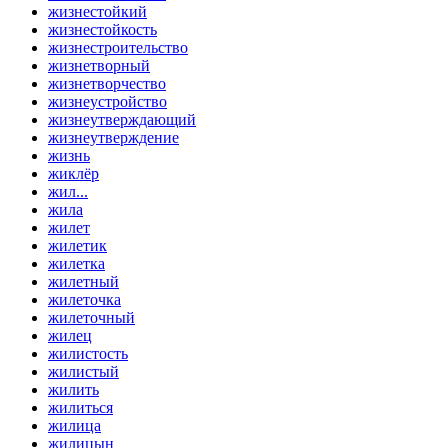
жизнестойкий
жизнестойкость
жизнестроительство
жизнетворный
жизнетворчество
жизнеустройство
жизнеутверждающий
жизнеутверждение
жизнь
жиклёр
жил...
жила
жилет
жилетик
жилетка
жилетный
жилеточка
жилеточный
жилец
жилистость
жилистый
жилить
жилиться
жилица
жилицын