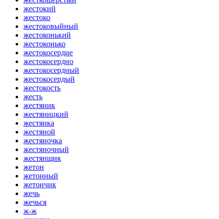
жестокий
жестоко
жестоковыйный
жестоконький
жестоконько
жестокосердие
жестокосердно
жестокосердный
жестокосердый
жестокость
жесть
жестяник
жестяницкий
жестянка
жестяной
жестяночка
жестяночный
жестянщик
жетон
жетонный
жетончик
жечь
жечься
ж-ж