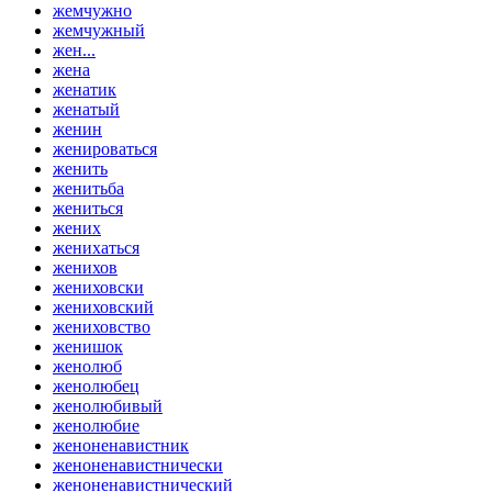
жемчужно
жемчужный
жен...
жена
женатик
женатый
женин
женироваться
женить
женитьба
жениться
жених
женихаться
женихов
жениховски
жениховский
жениховство
женишок
женолюб
женолюбец
женолюбивый
женолюбие
женоненавистник
женоненавистнически
женоненавистнический