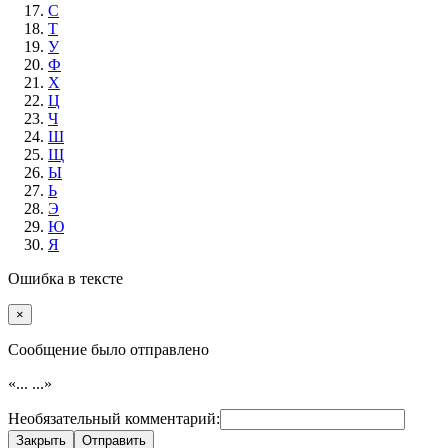
С
Т
У
Ф
Х
Ц
Ч
Ш
Щ
Ы
Ь
Э
Ю
Я
Ошибка в тексте
×
Cообщение было отправлено
«...
...»
Необязательный комментарий:
Закрыть
Отправить