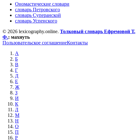
Ономастические словари
словарь Петровского
словарь Суперанской
словарь Успенского
© 2026 lexicography.online.
Толковый словарь Ефремовой Т.
Ф.
:
махнуть
Пользовательское соглашение
Контакты
А
Б
В
Г
Д
Е
Ж
З
И
К
Л
М
Н
О
П
Р