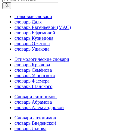
Толковые словари
словарь Даля
словарь Евгеньевой (МАС)
словарь Ефремовой
словарь Кузнецова
словарь Ожегова
словарь Ушакова
Этимологические словари
словарь Крылова
словарь Семёнова
словарь Успенского
словарь Фасмера
словарь Шанского
Словари синонимов
словарь Абрамова
словарь Александровой
Словари антонимов
словарь Введенской
словарь Львова