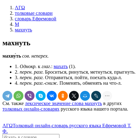
ΛΓΩ
толковые словари
словарь Ефремовой
М
махнуть
махнуть
махну́ть
сов.
неперех.
1.
Однокр.
к
глаг.
:
махать
(1).
2.
перен.
разг.
Броситься, ринуться, метнуться, прыгнуть.
3.
перен.
разг.
Отправиться, пойти, поехать куда-л.
4.
перен.
разг.-сниж.
Поменять, обменять на что-л.
См. также
лексическое значение слова махнуть
в других
толковых онлайн-словарях
русского языка нашего портала.
ΛΓΩ
Толковый онлайн-словарь русского языка Ефремовой Т.
Ф.