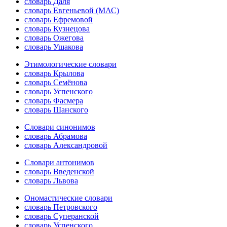
словарь Даля
словарь Евгеньевой (МАС)
словарь Ефремовой
словарь Кузнецова
словарь Ожегова
словарь Ушакова
Этимологические словари
словарь Крылова
словарь Семёнова
словарь Успенского
словарь Фасмера
словарь Шанского
Словари синонимов
словарь Абрамова
словарь Александровой
Словари антонимов
словарь Введенской
словарь Львова
Ономастические словари
словарь Петровского
словарь Суперанской
словарь Успенского