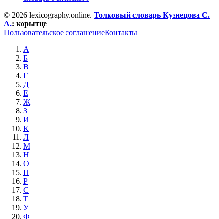
© 2026 lexicography.online.
Толковый словарь Кузнецова С.
А.
:
корытце
Пользовательское соглашение
Контакты
А
Б
В
Г
Д
Е
Ж
З
И
К
Л
М
Н
О
П
Р
С
Т
У
Ф