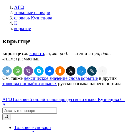
ΛΓΩ
толковые словари
словарь Кузнецова
К
корытце
корытце
коры́тце
см.
корыто
; -а;
мн. род.
— -тец и -тцев,
дат.
—
-тцам;
ср.
; уменьш.
См. также
лексическое значение слова корытце
в других
толковых онлайн-словарях
русского языка нашего портала.
ΛΓΩ
Толковый онлайн-словарь русского языка Кузнецова С.
А.
Толковые словари